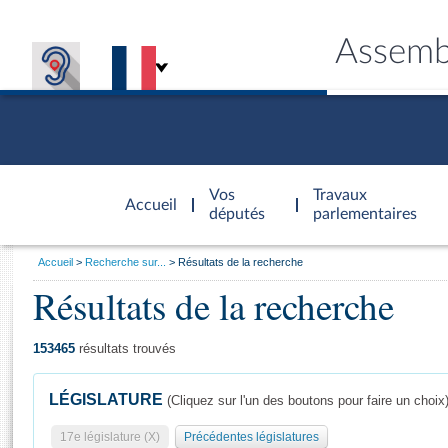
Assemb
Accèder à
la page
Vos
Travaux
Accueil
d'accueil
députés
parlementaires
Vous
Accueil
Recherche sur...
Résultats de la recherche
êtes
Résultats de la recherche
Général
ici
CONNEX
TRAVA
CONNA
DÉC
:
153465
résultats trouvés
LÉGISLATURE
(Cliquez sur l'un des boutons pour faire un choix
17e législature (X)
Précédentes législatures