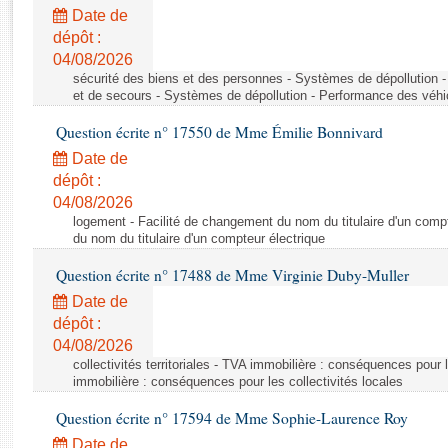
Rapports d'enquête
Date de
Rapports législatifs
dépôt :
Rapports sur l'application des lois
04/08/2026
Baromètre de l’application des lois
sécurité des biens et des personnes - Systèmes de dépollution 
et de secours - Systèmes de dépollution - Performance des véhi
Question écrite n° 17550 de Mme Émilie Bonnivard
Dossiers législatifs
Date de
Budget et sécurité sociale
dépôt :
Questions écrites et orales
04/08/2026
Comptes rendus des débats
logement - Facilité de changement du nom du titulaire d'un compt
du nom du titulaire d'un compteur électrique
Question écrite n° 17488 de Mme Virginie Duby-Muller
Date de
dépôt :
04/08/2026
collectivités territoriales - TVA immobilière : conséquences pour 
immobilière : conséquences pour les collectivités locales
Question écrite n° 17594 de Mme Sophie-Laurence Roy
Date de