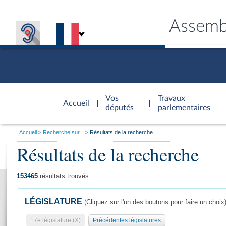
Assemb
Accèder à
la page
Vos
Travaux
Accueil
d'accueil
députés
parlementaires
Vous
Accueil
Recherche sur...
Résultats de la recherche
êtes
Résultats de la recherche
Général
ici
CONNEX
TRAVA
CONNA
DÉC
:
153465
résultats trouvés
LÉGISLATURE
(Cliquez sur l'un des boutons pour faire un choix
17e législature (X)
Précédentes législatures