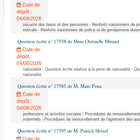
Rapports d'enquête
Date de
Rapports législatifs
dépôt :
Rapports sur l'application des lois
04/08/2026
Baromètre de l’application des lois
sécurité des biens et des personnes - Renforts saisonniers de po
estivale - Renforts saisonniers de police et de gendarmerie duran
Question écrite n° 17558 de Mme Christelle Minard
Dossiers législatifs
Date de
Budget et sécurité sociale
dépôt :
Questions écrites et orales
04/08/2026
Comptes rendus des débats
nationalité - Question écrite relative à la perte de nationalité - Qu
nationalité
Question écrite n° 17585 de M. Marc Pena
Date de
dépôt :
04/08/2026
professions et activités sociales - Procédures de renouvellemen
maternels - Procédures de renouvellement de l'agrément des ass
Question écrite n° 17595 de M. Patrick Hetzel
Date de