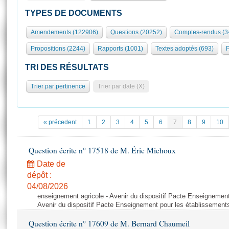
S'id
Présidence
Séance publique
Rôle et pouvoirs de l'Assemblée
Visiter l'Assemblée
TYPES DE DOCUMENTS
Fiches « Connaissance de l’Assemblée »
577 députés
Commissions et autres organes
Visite virtuelle du palais Bourbon
Amendements (122906)
Questions (20252)
Comptes-rendus (3
Organisation de l'Assemblée
Groupes politiques
Europe et International
Assister à une séance
Mot
Propositions (2244)
Rapports (1001)
Textes adoptés (693)
P
Présidence
Conférence des Présidents
Bureau
Collège des Ques
Élections législatives
Contrôle et évaluation
Accès des chercheurs à l’Assemblée
TRI DES RÉSULTATS
Congrès
Les évènements
S'inscrire
Trier par pertinence
Trier par date (X)
Pétitions
Statistiques et chiffres clés
Transparence et déontologie
Vous n'ave
Patrimoine
E
Documents de référence
« précedent
1
2
3
4
5
6
7
8
9
10
La Bibliothèque
( Constitution | Règlement de l'Assemblée ... )
Documents parlementaires
Les archives
Question écrite n° 17518 de M. Éric Michoux
Projets de loi
Contacts et plan d'accès
Date de
Propositions de loi
Histoire
Photos libres de droit
dépôt :
Amendements
Juniors
04/08/2026
Textes adoptés
enseignement agricole - Avenir du dispositif Pacte Enseignement
Anciennes législatures
Avenir du dispositif Pacte Enseignement pour les établissements
Liens vers les sites publics
Rapports d'information
Question écrite n° 17609 de M. Bernard Chaumeil