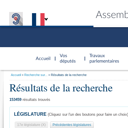
Assemb
Accèder à
la page
Vos
Travaux
Accueil
d'accueil
députés
parlementaires
Vous
Accueil
Recherche sur...
Résultats de la recherche
êtes
Résultats de la recherche
Général
ici
CONNEX
TRAVA
CONNA
DÉC
:
153459
résultats trouvés
LÉGISLATURE
(Cliquez sur l'un des boutons pour faire un choix
17e législature (X)
Précédentes législatures