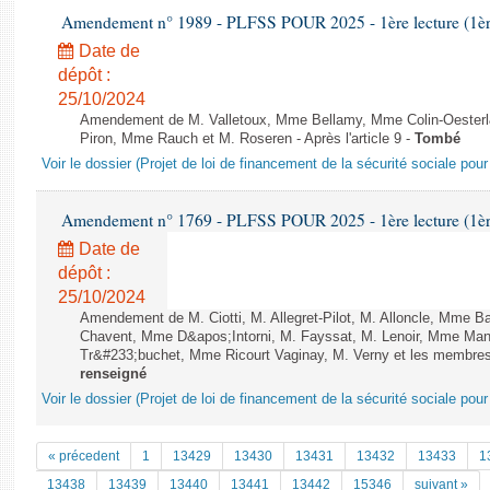
Amendement n° 1989 - PLFSS POUR 2025 - 1ère lecture (1ère 
Date de
dépôt :
25/10/2024
Amendement de M. Valletoux, Mme Bellamy, Mme Colin-Oester
Piron, Mme Rauch et M. Roseren - Après l'article 9 -
Tombé
Voir le dossier (Projet de loi de financement de la sécurité sociale pou
Amendement n° 1769 - PLFSS POUR 2025 - 1ère lecture (1ère 
Date de
dépôt :
25/10/2024
Amendement de M. Ciotti, M. Allegret-Pilot, M. Alloncle, Mme B
Chavent, Mme D&apos;Intorni, M. Fayssat, M. Lenoir, Mme Mans
Tr&#233;buchet, Mme Ricourt Vaginay, M. Verny et les membres 
renseigné
Voir le dossier (Projet de loi de financement de la sécurité sociale pou
« précedent
1
13429
13430
13431
13432
13433
1
13438
13439
13440
13441
13442
15346
suivant »