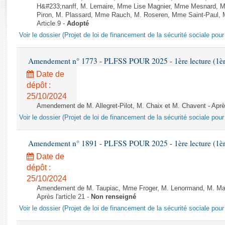
Rapports d'enquête
H&#233;nanff, M. Lemaire, Mme Lise Magnier, Mme Mesnard, M
Rapports législatifs
Piron, M. Plassard, Mme Rauch, M. Roseren, Mme Saint-Paul, M
Article 9 -
Adopté
Rapports sur l'application des lois
Voir le dossier (Projet de loi de financement de la sécurité sociale pou
Baromètre de l’application des lois
Amendement n° 1773 - PLFSS POUR 2025 - 1ère lecture (1ère 
Dossiers législatifs
Date de
Budget et sécurité sociale
dépôt :
Questions écrites et orales
25/10/2024
Comptes rendus des débats
Amendement de M. Allegret-Pilot, M. Chaix et M. Chavent - Après 
Voir le dossier (Projet de loi de financement de la sécurité sociale pou
Amendement n° 1891 - PLFSS POUR 2025 - 1ère lecture (1ère 
Date de
dépôt :
25/10/2024
Amendement de M. Taupiac, Mme Froger, M. Lenormand, M. Math
Après l'article 21 -
Non renseigné
Voir le dossier (Projet de loi de financement de la sécurité sociale pou