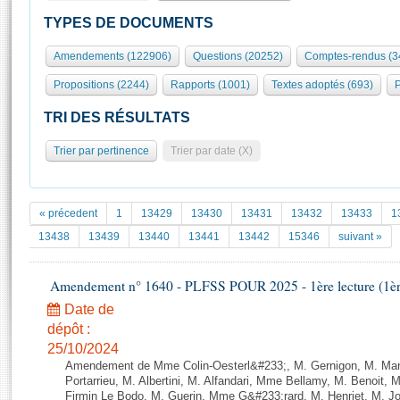
S'id
Présidence
Séance publique
Rôle et pouvoirs de l'Assemblée
Visiter l'Assemblée
TYPES DE DOCUMENTS
Fiches « Connaissance de l’Assemblée »
577 députés
Commissions et autres organes
Visite virtuelle du palais Bourbon
Amendements (122906)
Questions (20252)
Comptes-rendus (3
Organisation de l'Assemblée
Groupes politiques
Europe et International
Assister à une séance
Mot
Propositions (2244)
Rapports (1001)
Textes adoptés (693)
P
Présidence
Conférence des Présidents
Bureau
Collège des Ques
Élections législatives
Contrôle et évaluation
Accès des chercheurs à l’Assemblée
TRI DES RÉSULTATS
Congrès
Les évènements
S'inscrire
Trier par pertinence
Trier par date (X)
Pétitions
Statistiques et chiffres clés
Transparence et déontologie
Vous n'ave
Patrimoine
E
Documents de référence
« précedent
1
13429
13430
13431
13432
13433
1
La Bibliothèque
( Constitution | Règlement de l'Assemblée ... )
Documents parlementaires
13438
13439
13440
13441
13442
15346
suivant »
Les archives
Projets de loi
Contacts et plan d'accès
Amendement n° 1640 - PLFSS POUR 2025 - 1ère lecture (1ère 
Propositions de loi
Histoire
Photos libres de droit
Amendements
Date de
Juniors
dépôt :
Textes adoptés
Anciennes législatures
25/10/2024
Amendement de Mme Colin-Oesterl&#233;, M. Gernigon, M. Marca
Liens vers les sites publics
Rapports d'information
Portarrieu, M. Albertini, M. Alfandari, Mme Bellamy, M. Benoit,
Firmin Le Bodo, M. Guerin, Mme G&#233;rard, M. Henriet, M. J