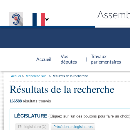
Assemb
Accèder à
la page
Vos
Travaux
Accueil
d'accueil
députés
parlementaires
Vous
Accueil
Recherche sur...
Résultats de la recherche
êtes
Résultats de la recherche
Général
ici
CONNEX
TRAVA
CONNA
DÉC
:
166588
résultats trouvés
LÉGISLATURE
(Cliquez sur l'un des boutons pour faire un choix
17e législature (X)
Précédentes législatures