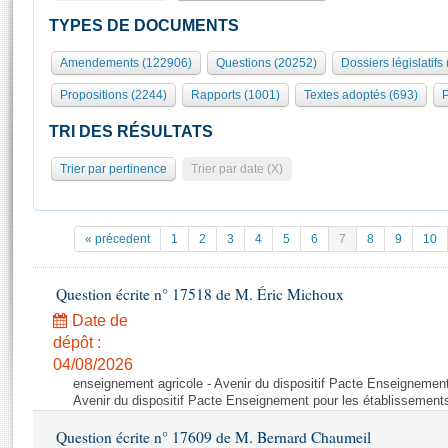
S'id
Présidence
Séance publique
Rôle et pouvoirs de l'Assemblée
Visiter l'Assemblée
TYPES DE DOCUMENTS
Fiches « Connaissance de l’Assemblée »
577 députés
Commissions et autres organes
Visite virtuelle du palais Bourbon
Amendements (122906)
Questions (20252)
Dossiers législatifs
Organisation de l'Assemblée
Groupes politiques
Europe et International
Assister à une séance
Mot
Propositions (2244)
Rapports (1001)
Textes adoptés (693)
P
Présidence
Conférence des Présidents
Bureau
Collège des Ques
Élections législatives
Contrôle et évaluation
Accès des chercheurs à l’Assemblée
TRI DES RÉSULTATS
Congrès
Les évènements
S'inscrire
Trier par pertinence
Trier par date (X)
Pétitions
Statistiques et chiffres clés
Transparence et déontologie
Vous n'ave
Patrimoine
E
Documents de référence
« précedent
1
2
3
4
5
6
7
8
9
10
La Bibliothèque
( Constitution | Règlement de l'Assemblée ... )
Documents parlementaires
Les archives
Question écrite n° 17518 de M. Éric Michoux
Projets de loi
Contacts et plan d'accès
Date de
Propositions de loi
Histoire
Photos libres de droit
dépôt :
Amendements
Juniors
04/08/2026
Textes adoptés
enseignement agricole - Avenir du dispositif Pacte Enseignement
Anciennes législatures
Avenir du dispositif Pacte Enseignement pour les établissements
Liens vers les sites publics
Rapports d'information
Question écrite n° 17609 de M. Bernard Chaumeil