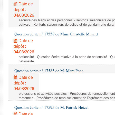
Rapports d'enquête
Date de
Rapports législatifs
dépôt :
Rapports sur l'application des lois
04/08/2026
Baromètre de l’application des lois
sécurité des biens et des personnes - Renforts saisonniers de po
estivale - Renforts saisonniers de police et de gendarmerie duran
Question écrite n° 17558 de Mme Christelle Minard
Dossiers législatifs
Date de
Budget et sécurité sociale
dépôt :
Questions écrites et orales
04/08/2026
Comptes rendus des débats
nationalité - Question écrite relative à la perte de nationalité - Qu
nationalité
Question écrite n° 17585 de M. Marc Pena
Date de
dépôt :
04/08/2026
professions et activités sociales - Procédures de renouvellemen
maternels - Procédures de renouvellement de l'agrément des ass
Question écrite n° 17595 de M. Patrick Hetzel
Date de