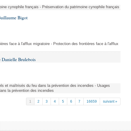
ine cynophile français - Préservation du patrimoine cynophile français
Guillaume Bigot
ères face à l'afflux migratoire - Protection des frontières face à l'afflux
 Danielle Brulebois
nels et maîtrisés du feu dans la prévention des incendies - Usages
 dans la prévention des incendies
1
2
3
4
5
6
7
16659
suivant »