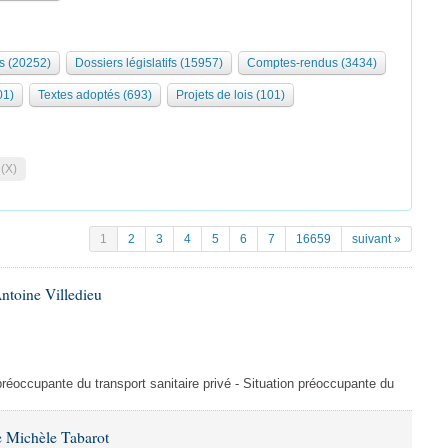
s (20252)
Dossiers législatifs (15957)
Comptes-rendus (3434)
01)
Textes adoptés (693)
Projets de lois (101)
 (X)
1
2
3
4
5
6
7
16659
suivant »
ntoine Villedieu
préoccupante du transport sanitaire privé - Situation préoccupante du
 Michèle Tabarot