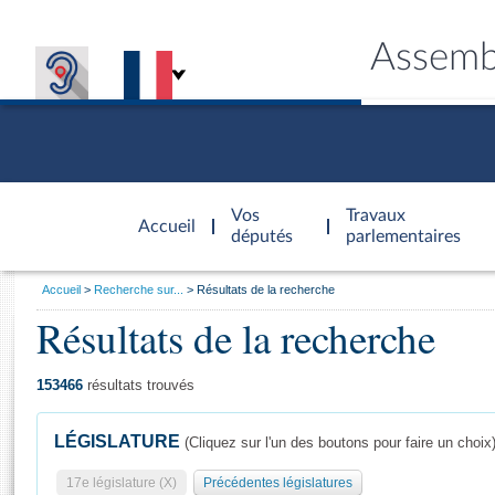
Assemb
Accèder à
la page
Vos
Travaux
Accueil
d'accueil
députés
parlementaires
Vous
Accueil
Recherche sur...
Résultats de la recherche
êtes
Résultats de la recherche
Général
ici
CONNEX
TRAVA
CONNA
DÉC
:
153466
résultats trouvés
LÉGISLATURE
(Cliquez sur l'un des boutons pour faire un choix
17e législature (X)
Précédentes législatures