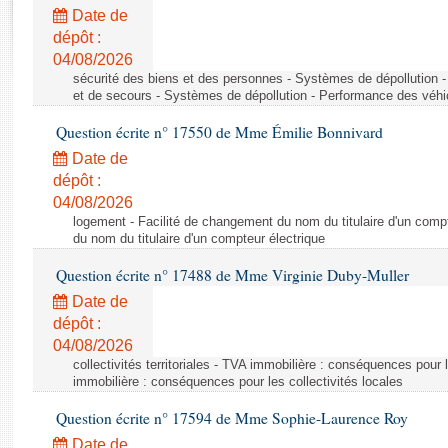
Rapports d'enquête
Date de
Rapports législatifs
dépôt :
Rapports sur l'application des lois
04/08/2026
Baromètre de l’application des lois
sécurité des biens et des personnes - Systèmes de dépollution 
et de secours - Systèmes de dépollution - Performance des véhi
Question écrite n° 17550 de Mme Émilie Bonnivard
Dossiers législatifs
Date de
Budget et sécurité sociale
dépôt :
Questions écrites et orales
04/08/2026
Comptes rendus des débats
logement - Facilité de changement du nom du titulaire d'un compt
du nom du titulaire d'un compteur électrique
Question écrite n° 17488 de Mme Virginie Duby-Muller
Date de
dépôt :
04/08/2026
collectivités territoriales - TVA immobilière : conséquences pour 
immobilière : conséquences pour les collectivités locales
Question écrite n° 17594 de Mme Sophie-Laurence Roy
Date de