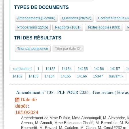
S'id
Présidence
Séance publique
Rôle et pouvoirs de l'Assemblée
Visiter l'Assemblée
TYPES DE DOCUMENTS
Fiches « Connaissance de l’Assemblée »
577 députés
Commissions et autres organes
Visite virtuelle du palais Bourbon
Amendements (122906)
Questions (20252)
Comptes-rendus (3
Organisation de l'Assemblée
Groupes politiques
Europe et International
Assister à une séance
Mot
Propositions (2245)
Rapports (1001)
Textes adoptés (693)
P
Présidence
Conférence des Présidents
Bureau
Collège des Ques
Élections législatives
Contrôle et évaluation
Accès des chercheurs à l’Assemblée
TRI DES RÉSULTATS
Congrès
Les évènements
S'inscrire
Trier par pertinence
Trier par date (X)
Pétitions
Statistiques et chiffres clés
Transparence et déontologie
Vous n'ave
Patrimoine
E
Documents de référence
« précedent
1
14153
14154
14155
14156
14157
1
La Bibliothèque
( Constitution | Règlement de l'Assemblée ... )
Documents parlementaires
14162
14163
14164
14165
14166
15347
suivant »
Les archives
Projets de loi
Contacts et plan d'accès
Amendement n° 138 - PLF POUR 2025 - 1ère lecture (1ère ass
Propositions de loi
Histoire
Photos libres de droit
Amendements
Date de
Juniors
dépôt :
Textes adoptés
Anciennes législatures
18/10/2024
Amendement de Mme Dufour, Mme Abomangoli, M. Alexandre, 
Liens vers les sites publics
Rapports d'information
Arenas, M. Arnault, Mme Belouassa-Cherifi, M. Bernalicis, M. 
Boumertit, M. Boyard, M. Cadalen, M. Caron, M. Carri&#232;re