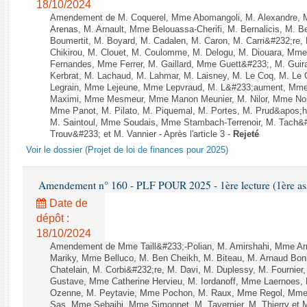
18/10/2024
Amendement de M. Coquerel, Mme Abomangoli, M. Alexandre, 
Arenas, M. Arnault, Mme Belouassa-Cherifi, M. Bernalicis, M. 
Boumertit, M. Boyard, M. Cadalen, M. Caron, M. Carri&#232;re
Chikirou, M. Clouet, M. Coulomme, M. Delogu, M. Diouara, Mm
Fernandes, Mme Ferrer, M. Gaillard, Mme Guett&#233;, M. Gu
Kerbrat, M. Lachaud, M. Lahmar, M. Laisney, M. Le Coq, M. Le
Legrain, Mme Lejeune, Mme Lepvraud, M. L&#233;aument, Mme
Maximi, Mme Mesmeur, Mme Manon Meunier, M. Nilor, Mme N
Mme Panot, M. Pilato, M. Piquemal, M. Portes, M. Prud&apos;h
M. Saintoul, Mme Soudais, Mme Stambach-Terrenoir, M. Tach&
Trouv&#233; et M. Vannier - Après l'article 3 -
Rejeté
Voir le dossier (Projet de loi de finances pour 2025)
Amendement n° 160 - PLF POUR 2025 - 1ère lecture (1ère ass
Date de
dépôt :
18/10/2024
Amendement de Mme Taill&#233;-Polian, M. Amirshahi, Mme Arr
Mariky, Mme Belluco, M. Ben Cheikh, M. Biteau, M. Arnaud Bo
Chatelain, M. Corbi&#232;re, M. Davi, M. Duplessy, M. Fournier
Gustave, Mme Catherine Hervieu, M. Iordanoff, Mme Laernoes,
Ozenne, M. Peytavie, Mme Pochon, M. Raux, Mme Regol, Mme 
Sas, Mme Sebaihi, Mme Simonnet, M. Tavernier, M. Thierry et M