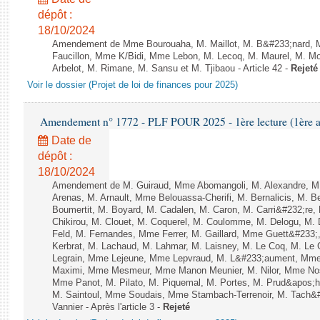
dépôt :
18/10/2024
Amendement de Mme Bourouaha, M. Maillot, M. B&#233;nard, 
Faucillon, Mme K/Bidi, Mme Lebon, M. Lecoq, M. Maurel, M. M
Arbelot, M. Rimane, M. Sansu et M. Tjibaou - Article 42 -
Rejeté
Voir le dossier (Projet de loi de finances pour 2025)
Amendement n° 1772 - PLF POUR 2025 - 1ère lecture (1ère as
Date de
dépôt :
18/10/2024
Amendement de M. Guiraud, Mme Abomangoli, M. Alexandre, M
Arenas, M. Arnault, Mme Belouassa-Cherifi, M. Bernalicis, M. 
Boumertit, M. Boyard, M. Cadalen, M. Caron, M. Carri&#232;re
Chikirou, M. Clouet, M. Coquerel, M. Coulomme, M. Delogu, M
Feld, M. Fernandes, Mme Ferrer, M. Gaillard, Mme Guett&#23
Kerbrat, M. Lachaud, M. Lahmar, M. Laisney, M. Le Coq, M. Le
Legrain, Mme Lejeune, Mme Lepvraud, M. L&#233;aument, Mme
Maximi, Mme Mesmeur, Mme Manon Meunier, M. Nilor, Mme N
Mme Panot, M. Pilato, M. Piquemal, M. Portes, M. Prud&apos;h
M. Saintoul, Mme Soudais, Mme Stambach-Terrenoir, M. Tach&#
Vannier - Après l'article 3 -
Rejeté