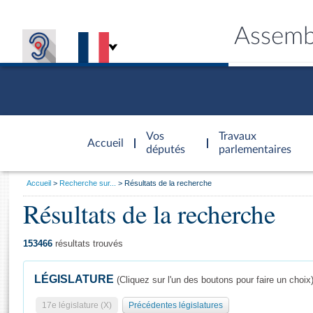
Assemb
Accèder à
la page
Vos
Travaux
Accueil
d'accueil
députés
parlementaires
Vous
Accueil
Recherche sur...
Résultats de la recherche
êtes
Résultats de la recherche
Général
ici
CONNEX
TRAVA
CONNA
DÉC
:
153466
résultats trouvés
LÉGISLATURE
(Cliquez sur l'un des boutons pour faire un choix
17e législature (X)
Précédentes législatures