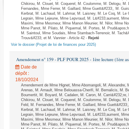
Rapports d'enquête
Chikirou, M. Clouet, M. Coquerel, M. Coulomme, M. Delogu, M.
Rapports législatifs
Fernandes, Mme Ferrer, M. Gaillard, Mme Guett&#233;, M. Gu
Kerbrat, M. Lachaud, M. Lahmar, M. Laisney, M. Le Coq, M. Le
Rapports sur l'application des lois
Legrain, Mme Lejeune, Mme Lepvraud, M. L&#233;aument, Mme
Baromètre de l’application des lois
Maximi, Mme Mesmeur, Mme Manon Meunier, M. Nilor, Mme N
Mme Panot, M. Pilato, M. Piquemal, M. Portes, M. Prud&apos;h
M. Saintoul, Mme Soudais, Mme Stambach-Terrenoir, M. Tach&
Trouv&#233; et M. Vannier - Article 42 -
Rejeté
Dossiers législatifs
Voir le dossier (Projet de loi de finances pour 2025)
Budget et sécurité sociale
Questions écrites et orales
Amendement n° 159 - PLF POUR 2025 - 1ère lecture (1ère ass
Comptes rendus des débats
Date de
dépôt :
18/10/2024
Amendement de Mme Hignet, Mme Abomangoli, M. Alexandre, 
Arenas, M. Arnault, Mme Belouassa-Cherifi, M. Bernalicis, M. 
Boumertit, M. Boyard, M. Cadalen, M. Caron, M. Carri&#232;re
Chikirou, M. Clouet, M. Coquerel, M. Coulomme, M. Delogu, M
Feld, M. Fernandes, Mme Ferrer, M. Gaillard, Mme Guett&#233
Kerbrat, M. Lachaud, M. Lahmar, M. Laisney, M. Le Coq, M. Le
Legrain, Mme Lejeune, Mme Lepvraud, M. L&#233;aument, Mme
Maximi, Mme Mesmeur, Mme Manon Meunier, M. Nilor, Mme N
Mme Panot, M. Pilato, M. Piquemal, M. Portes, M. Prud&apos;h