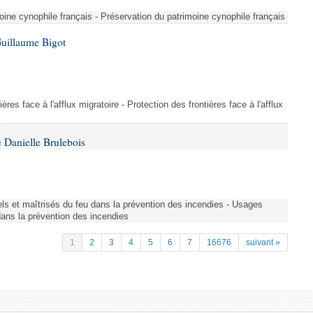
ine cynophile français - Préservation du patrimoine cynophile français
Guillaume Bigot
ères face à l'afflux migratoire - Protection des frontières face à l'afflux
 Danielle Brulebois
nels et maîtrisés du feu dans la prévention des incendies - Usages
 dans la prévention des incendies
1
2
3
4
5
6
7
16676
suivant »