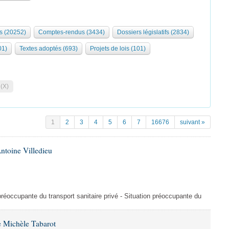
s (20252)
Comptes-rendus (3434)
Dossiers législatifs (2834)
01)
Textes adoptés (693)
Projets de lois (101)
 (X)
1
2
3
4
5
6
7
16676
suivant »
ntoine Villedieu
préoccupante du transport sanitaire privé - Situation préoccupante du
 Michèle Tabarot