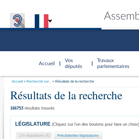
Assemb
Accèder à
la page
Vos
Travaux
Accueil
d'accueil
députés
parlementaires
Vous
Accueil
Recherche sur...
Résultats de la recherche
êtes
Résultats de la recherche
Général
ici
CONNEX
TRAVA
CONNA
DÉC
:
166753
résultats trouvés
LÉGISLATURE
(Cliquez sur l'un des boutons pour faire un choix
17e législature (X)
Précédentes législatures