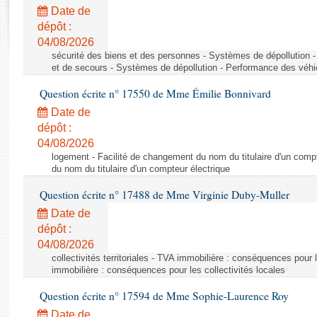
Rapports d'enquête
Date de
Rapports législatifs
dépôt :
Rapports sur l'application des lois
04/08/2026
Baromètre de l’application des lois
sécurité des biens et des personnes - Systèmes de dépollution 
et de secours - Systèmes de dépollution - Performance des véhi
Question écrite n° 17550 de Mme Émilie Bonnivard
Dossiers législatifs
Date de
Budget et sécurité sociale
dépôt :
Questions écrites et orales
04/08/2026
Comptes rendus des débats
logement - Facilité de changement du nom du titulaire d'un compt
du nom du titulaire d'un compteur électrique
Question écrite n° 17488 de Mme Virginie Duby-Muller
Date de
dépôt :
04/08/2026
collectivités territoriales - TVA immobilière : conséquences pour 
immobilière : conséquences pour les collectivités locales
Question écrite n° 17594 de Mme Sophie-Laurence Roy
Date de