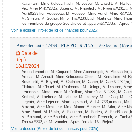
Karamanli, Mme Keloua Hachi, M. Leseul, M. Lhardit, M. Naille
Pic, Mme Pir&#232;s Beaune, M. Pribetich, M. Proen&#231;a,
Aur&#233;lien Rousseau, M. Roussel, Mme Runel, Mme R&#233;
M. Simion, M. Sother, Mme Thi&#233;bault-Martinez, Mme Thomin
les membres du groupe Socialistes et apparent&#233;s - Après l'
Voir le dossier (Projet de loi de finances pour 2025)
Amendement n° 2439 - PLF POUR 2025 - 1ère lecture (1ère as
Date de
dépôt :
18/10/2024
Amendement de M. Coquerel, Mme Abomangoli, M. Alexandre, 
Arenas, M. Arnault, Mme Belouassa-Cherifi, M. Bernalicis, M. 
Boumertit, M. Boyard, M. Cadalen, M. Caron, M. Carri&#232;re
Chikirou, M. Clouet, M. Coulomme, M. Delogu, M. Diouara, Mm
Fernandes, Mme Ferrer, M. Gaillard, Mme Guett&#233;, M. Gu
Kerbrat, M. Lachaud, M. Lahmar, M. Laisney, M. Le Coq, M. Le
Legrain, Mme Lejeune, Mme Lepvraud, M. L&#233;aument, Mme
Maximi, Mme Mesmeur, Mme Manon Meunier, M. Nilor, Mme N
Mme Panot, M. Pilato, M. Piquemal, M. Portes, M. Prud&apos;h
M. Saintoul, Mme Soudais, Mme Stambach-Terrenoir, M. Tach&
Trouv&#233; et M. Vannier - Après l'article 16 -
Rejeté
Voir le dossier (Projet de loi de finances pour 2025)