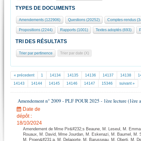
S'id
Présidence
Séance publique
Rôle et pouvoirs de l'Assemblée
Visiter l'Assemblée
TYPES DE DOCUMENTS
Fiches « Connaissance de l’Assemblée »
577 députés
Commissions et autres organes
Visite virtuelle du palais Bourbon
Amendements (122906)
Questions (20252)
Comptes-rendus (3
Organisation de l'Assemblée
Groupes politiques
Europe et International
Assister à une séance
Mot
Propositions (2244)
Rapports (1001)
Textes adoptés (693)
P
Présidence
Conférence des Présidents
Bureau
Collège des Ques
Élections législatives
Contrôle et évaluation
Accès des chercheurs à l’Assemblée
TRI DES RÉSULTATS
Congrès
Les évènements
S'inscrire
Trier par pertinence
Trier par date (X)
Pétitions
Statistiques et chiffres clés
Transparence et déontologie
Vous n'ave
Patrimoine
E
Documents de référence
« précedent
1
14134
14135
14136
14137
14138
1
La Bibliothèque
( Constitution | Règlement de l'Assemblée ... )
Documents parlementaires
14143
14144
14145
14146
14147
15346
suivant »
Les archives
Projets de loi
Contacts et plan d'accès
Amendement n° 2009 - PLF POUR 2025 - 1ère lecture (1ère as
Propositions de loi
Histoire
Photos libres de droit
Amendements
Date de
Juniors
dépôt :
Textes adoptés
Anciennes législatures
18/10/2024
Amendement de Mme Pir&#232;s Beaune, M. Leseul, M. Emman
Liens vers les sites publics
Rapports d'information
Rouaux, M. David, Mme Jourdan, M. Eskenazi, M. Baumel, M. S
M. Proen&#231;a, M. Delaporte, M. Barusseau, M. Oberti, M. De