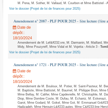
Rapports d'enquête
M. Pena, M. Sother, M. Vallaud, M. Courbon et Mme Battistel - Ap
Rapports législatifs
Voir le dossier (Projet de loi de finances pour 2025)
Rapports sur l'application des lois
Baromètre de l’application des lois
Amendement n° 2087 - PLF POUR 2025 - 1ère lecture (1ère as
Date de
dépôt :
Dossiers législatifs
18/10/2024
Budget et sécurité sociale
Amendement de M. Lef&#232;vre, M. Darmanin, M. Maillard, Mme
Questions écrites et orales
Midy, Mme Pouzyreff, Mme Vidal et M. Vojetta - Article 3 -
Tom
Comptes rendus des débats
Voir le dossier (Projet de loi de finances pour 2025)
Amendement n° 1721 - PLF POUR 2025 - 1ère lecture (1ère as
Date de
dépôt :
18/10/2024
Amendement de M. Bouloux, M. Potier, M. Saint-Pasteur, M. Be
M. Baptiste, Mme Battistel, M. Baumel, M. Philippe Brun, Mme 
Mme Bellay, M. Califer, Mme Capdevielle, M. Christophle, M. Da
Diop, Mme Dombre Coste, M. Dufau, M. Echaniz, M. Eskenazi,
Garot, Mme Godard, M. Gokel, Mme Got, M. Emmanuel Gr&#233
Hadizadeh, Mme Herouin-L&#233;autey, Mme C&#233;line Herv