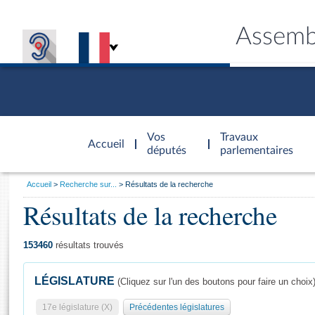
Assemb
Accèder à
la page
Vos
Travaux
Accueil
d'accueil
députés
parlementaires
Vous
Accueil
Recherche sur...
Résultats de la recherche
êtes
Résultats de la recherche
Général
ici
CONNEX
TRAVA
CONNA
DÉC
:
153460
résultats trouvés
LÉGISLATURE
(Cliquez sur l'un des boutons pour faire un choix
17e législature (X)
Précédentes législatures