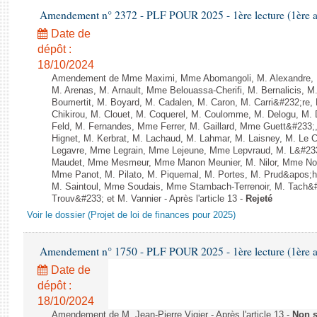
Amendement n° 2372 - PLF POUR 2025 - 1ère lecture (1ère as
Date de
dépôt :
18/10/2024
Amendement de Mme Maximi, Mme Abomangoli, M. Alexandre, 
M. Arenas, M. Arnault, Mme Belouassa-Cherifi, M. Bernalicis, 
Boumertit, M. Boyard, M. Cadalen, M. Caron, M. Carri&#232;re
Chikirou, M. Clouet, M. Coquerel, M. Coulomme, M. Delogu, M
Feld, M. Fernandes, Mme Ferrer, M. Gaillard, Mme Guett&#23
Hignet, M. Kerbrat, M. Lachaud, M. Lahmar, M. Laisney, M. Le 
Legavre, Mme Legrain, Mme Lejeune, Mme Lepvraud, M. L&#233
Maudet, Mme Mesmeur, Mme Manon Meunier, M. Nilor, Mme N
Mme Panot, M. Pilato, M. Piquemal, M. Portes, M. Prud&apos;h
M. Saintoul, Mme Soudais, Mme Stambach-Terrenoir, M. Tach&
Trouv&#233; et M. Vannier - Après l'article 13 -
Rejeté
Voir le dossier (Projet de loi de finances pour 2025)
Amendement n° 1750 - PLF POUR 2025 - 1ère lecture (1ère as
Date de
dépôt :
18/10/2024
Amendement de M. Jean-Pierre Vigier - Après l'article 13 -
Non 