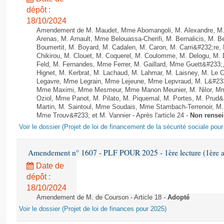
dépôt :
18/10/2024
Amendement de M. Maudet, Mme Abomangoli, M. Alexandre, M
Arenas, M. Arnault, Mme Belouassa-Cherifi, M. Bernalicis, M. 
Boumertit, M. Boyard, M. Cadalen, M. Caron, M. Carri&#232;re
Chikirou, M. Clouet, M. Coquerel, M. Coulomme, M. Delogu, M
Feld, M. Fernandes, Mme Ferrer, M. Gaillard, Mme Guett&#23
Hignet, M. Kerbrat, M. Lachaud, M. Lahmar, M. Laisney, M. Le 
Legavre, Mme Legrain, Mme Lejeune, Mme Lepvraud, M. L&#233
Mme Maximi, Mme Mesmeur, Mme Manon Meunier, M. Nilor, 
Oziol, Mme Panot, M. Pilato, M. Piquemal, M. Portes, M. Prud
Martin, M. Saintoul, Mme Soudais, Mme Stambach-Terrenoir, M.
Mme Trouv&#233; et M. Vannier - Après l'article 24 -
Non rense
Voir le dossier (Projet de loi de financement de la sécurité sociale pou
Amendement n° 1607 - PLF POUR 2025 - 1ère lecture (1ère as
Date de
dépôt :
18/10/2024
Amendement de M. de Courson - Article 18 -
Adopté
Voir le dossier (Projet de loi de finances pour 2025)