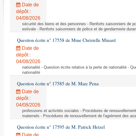
Rapports d'enquête
Date de
Rapports législatifs
dépôt :
Rapports sur l'application des lois
04/08/2026
Baromètre de l’application des lois
sécurité des biens et des personnes - Renforts saisonniers de po
estivale - Renforts saisonniers de police et de gendarmerie duran
Question écrite n° 17558 de Mme Christelle Minard
Dossiers législatifs
Date de
Budget et sécurité sociale
dépôt :
Questions écrites et orales
04/08/2026
Comptes rendus des débats
nationalité - Question écrite relative à la perte de nationalité - Qu
nationalité
Question écrite n° 17585 de M. Marc Pena
Date de
dépôt :
04/08/2026
professions et activités sociales - Procédures de renouvellemen
maternels - Procédures de renouvellement de l'agrément des ass
Question écrite n° 17595 de M. Patrick Hetzel
Date de