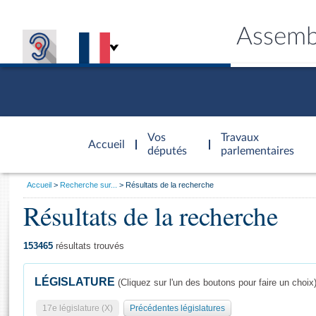
Assemb
Accèder à
la page
Vos
Travaux
Accueil
d'accueil
députés
parlementaires
Vous
Accueil
Recherche sur...
Résultats de la recherche
êtes
Résultats de la recherche
Général
ici
CONNEX
TRAVA
CONNA
DÉC
:
153465
résultats trouvés
LÉGISLATURE
(Cliquez sur l'un des boutons pour faire un choix
17e législature (X)
Précédentes législatures