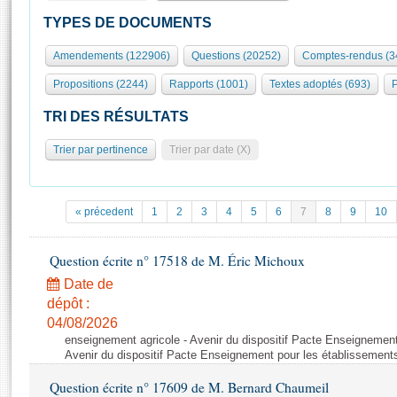
S'id
Présidence
Séance publique
Rôle et pouvoirs de l'Assemblée
Visiter l'Assemblée
TYPES DE DOCUMENTS
Fiches « Connaissance de l’Assemblée »
577 députés
Commissions et autres organes
Visite virtuelle du palais Bourbon
Amendements (122906)
Questions (20252)
Comptes-rendus (3
Organisation de l'Assemblée
Groupes politiques
Europe et International
Assister à une séance
Mot
Propositions (2244)
Rapports (1001)
Textes adoptés (693)
P
Présidence
Conférence des Présidents
Bureau
Collège des Ques
Élections législatives
Contrôle et évaluation
Accès des chercheurs à l’Assemblée
TRI DES RÉSULTATS
Congrès
Les évènements
S'inscrire
Trier par pertinence
Trier par date (X)
Pétitions
Statistiques et chiffres clés
Transparence et déontologie
Vous n'ave
Patrimoine
E
Documents de référence
« précedent
1
2
3
4
5
6
7
8
9
10
La Bibliothèque
( Constitution | Règlement de l'Assemblée ... )
Documents parlementaires
Les archives
Question écrite n° 17518 de M. Éric Michoux
Projets de loi
Contacts et plan d'accès
Date de
Propositions de loi
Histoire
Photos libres de droit
dépôt :
Amendements
Juniors
04/08/2026
Textes adoptés
enseignement agricole - Avenir du dispositif Pacte Enseignement
Anciennes législatures
Avenir du dispositif Pacte Enseignement pour les établissements
Liens vers les sites publics
Rapports d'information
Question écrite n° 17609 de M. Bernard Chaumeil