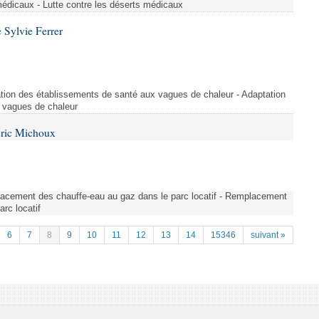
médicaux - Lutte contre les déserts médicaux
 Sylvie Ferrer
tion des établissements de santé aux vagues de chaleur - Adaptation
 vagues de chaleur
Éric Michoux
lacement des chauffe-eau au gaz dans le parc locatif - Remplacement
rc locatif
6
7
8
9
10
11
12
13
14
15346
suivant »