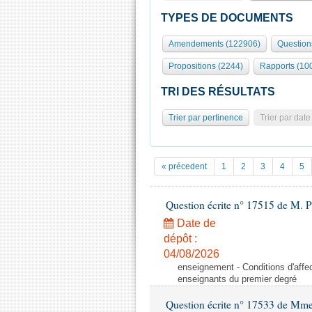
TYPES DE DOCUMENTS
Amendements (122906)
Question
Propositions (2244)
Rapports (10
TRI DES RÉSULTATS
Trier par pertinence
Trier par date
« précedent
1
2
3
4
5
Question écrite n° 17515 de M. P
Date de
dépôt :
04/08/2026
enseignement - Conditions d'affec
enseignants du premier degré
Question écrite n° 17533 de Mme