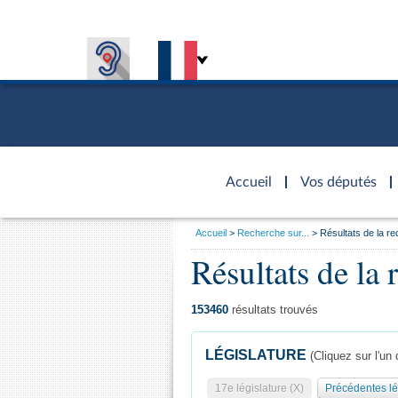
Accèder à
la page
Accueil
Vos députés
d'accueil
Vous
Accueil
Recherche sur...
Résultats de la r
êtes
Présiden
Séance p
Rôle et p
Visiter l
Résultats de la 
Général
ici
CONNEXION & INSCRIPTION
CONNAÎTRE L'ASSEMBLÉE
VOS DÉPUTÉS
Fiches « C
:
DÉCOUVRIR LES LIEUX
577 dépu
Commissi
Visite vi
TRAVAUX PARLEMENTAIRES
Organisa
Groupes 
Europe et
Assister
153460
résultats trouvés
Présidenc
Élections
Contrôle
Accès de
Bureau
Co
l’Assemb
LÉGISLATURE
(Cliquez sur l'un 
Congrès
Les évèn
Pétitions
17e législature (X)
Précédentes lé