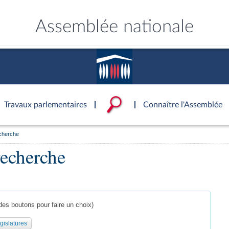
Assemblée nationale
Travaux parlementaires
Connaître l'Assemblée
echerche
ce
ublique
ouvoirs de l'Assemblée
'Assemblée
Documents parlementaire
Statistiques et chiffres clé
Patrimoine
recherche
S'identifier
onnaissance de l’Assemblée »
tés
ons et autres organes
rtuelle du palais Bourbon
Transparence et déontolog
La Bibliothèque
S'identifier
Projets de loi
Rap
tion de l'Assemblée
politiques
 International
 à une séance
Documents de référence
Les archives
Propositions de loi
Rap
e
Conférence des Présidents
( Constitution | Règlement de l'A
Amendements
Rapp
 législatives
 et évaluation
s chercheurs à
Mot de passe oublié
Contacts et plan d'accès
llège des Questeurs
Services
)
lée
Textes adoptés
Rapp
des boutons pour faire un choix)
Photos libres de droit
Baro
ements
gislatures