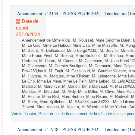
Amendement n° 2154 - PLFSS POUR 2025 - 1ère lecture (1ère 
Date de
dépôt :
25/10/2024
Amendement de Mme Vidal, M. Rousset, Mme Delorme Duret, M
M. Le Gac, Mme Le Nabour, Mme Liso, Mme Missoffe, M. Mongard
M. Becht, M. Belhaddad, Mme Berg&#233;, M. Berville, Mme Bor
Mme Braun-Pivet, M. Brosse, Mme Brulebois, M. Buchou, Mme
Carteron, M. Caure, M. Causse, M. Cazenave, M. Jean-Ren&#2
M. Chenevard, M. Cormier-Bouligeon, M. Darmanin, Mme Delpech
Fr&#233;bault, M. Fugit, M. Gassilloud, M. Gouffier Valente, 
M. Huyghe, M. Jacques, Mme Klinkert, M. Labaronne, Mme Lak
Le Grip, Mme Le Meur, Mme Le Peih, Mme Lebec, M. Lef&#232;
Maillard, M. Marchive, M. Marion, Mme Marsaud, M. Mass&#233
Mendes, M. Metzdorf, M. Midy, Mme Miller, M. Olive, Mme Pano
M. Riester, Mme Rist, Mme Riotton, Mme Rixain, M. Rodwell, M
M. Sorre, Mme Spillebout, M. S&#233;journ&#233;, Mme Liliana 
Travert, Mme Vignon, M. Vojetta, M. Woerth et Mme Yadan - Arti
Voir le dossier (Projet de loi de financement de la sécurité sociale pou
Amendement n° 1948 - PLFSS POUR 2025 - 1ère lecture (1ère 