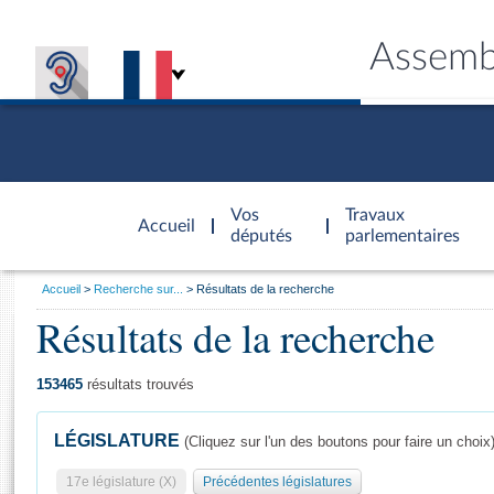
Assemb
Accèder à
la page
Vos
Travaux
Accueil
d'accueil
députés
parlementaires
Vous
Accueil
Recherche sur...
Résultats de la recherche
êtes
Résultats de la recherche
Général
ici
CONNEX
TRAVA
CONNA
DÉC
:
153465
résultats trouvés
LÉGISLATURE
(Cliquez sur l'un des boutons pour faire un choix
17e législature (X)
Précédentes législatures