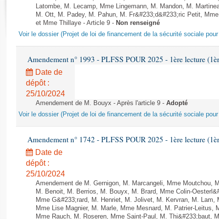
Rapports d'enquête
Latombe, M. Lecamp, Mme Lingemann, M. Mandon, M. Martinea
Rapports législatifs
M. Ott, M. Padey, M. Pahun, M. Fr&#233;d&#233;ric Petit, M
et Mme Thillaye - Article 9 -
Non renseigné
Rapports sur l'application des lois
Voir le dossier (Projet de loi de financement de la sécurité sociale pou
Baromètre de l’application des lois
Amendement n° 1993 - PLFSS POUR 2025 - 1ère lecture (1ère 
Dossiers législatifs
Date de
Budget et sécurité sociale
dépôt :
Questions écrites et orales
25/10/2024
Comptes rendus des débats
Amendement de M. Bouyx - Après l'article 9 -
Adopté
Voir le dossier (Projet de loi de financement de la sécurité sociale pou
Amendement n° 1742 - PLFSS POUR 2025 - 1ère lecture (1ère 
Date de
dépôt :
25/10/2024
Amendement de M. Gernigon, M. Marcangeli, Mme Moutchou, M. A
M. Benoit, M. Berrios, M. Bouyx, M. Brard, Mme Colin-Oesterl&
Mme G&#233;rard, M. Henriet, M. Jolivet, M. Kervran, M. Lam,
Mme Lise Magnier, M. Marle, Mme Mesnard, M. Patrier-Leitus, M
Mme Rauch, M. Roseren, Mme Saint-Paul, M. Thi&#233;baut, M. 