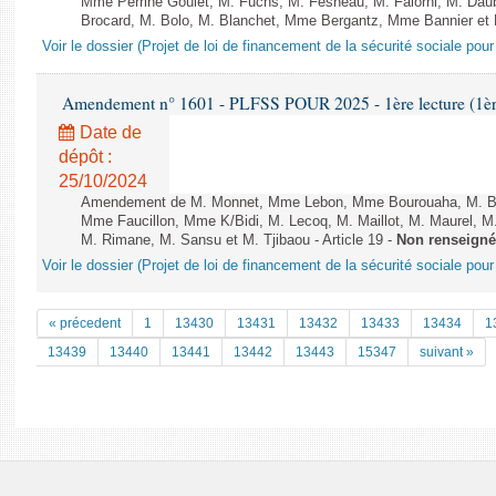
Mme Perrine Goulet, M. Fuchs, M. Fesneau, M. Falorni, M. Dau
Brocard, M. Bolo, M. Blanchet, Mme Bergantz, Mme Bannier et M.
Voir le dossier (Projet de loi de financement de la sécurité sociale pou
Amendement n° 1601 - PLFSS POUR 2025 - 1ère lecture (1ère 
Date de
dépôt :
25/10/2024
Amendement de M. Monnet, Mme Lebon, Mme Bourouaha, M. B&#
Mme Faucillon, Mme K/Bidi, M. Lecoq, M. Maillot, M. Maurel, M
M. Rimane, M. Sansu et M. Tjibaou - Article 19 -
Non renseigné
Voir le dossier (Projet de loi de financement de la sécurité sociale pou
« précedent
1
13430
13431
13432
13433
13434
1
13439
13440
13441
13442
13443
15347
suivant »