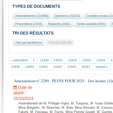
S'id
Présidence
Séance publique
Rôle et pouvoirs de l'Assemblée
Visiter l'Assemblée
TYPES DE DOCUMENTS
Fiches « Connaissance de l’Assemblée »
577 députés
Commissions et autres organes
Visite virtuelle du palais Bourbon
Amendements (122906)
Questions (20252)
Comptes-rendus (3
Organisation de l'Assemblée
Groupes politiques
Europe et International
Assister à une séance
Mot
Propositions (2244)
Rapports (1001)
Textes adoptés (693)
P
Présidence
Conférence des Présidents
Bureau
Collège des Ques
Élections législatives
Contrôle et évaluation
Accès des chercheurs à l’Assemblée
TRI DES RÉSULTATS
Congrès
Les évènements
S'inscrire
Trier par pertinence
Trier par date (X)
Pétitions
Statistiques et chiffres clés
Transparence et déontologie
Vous n'ave
Patrimoine
E
Documents de référence
« précedent
1
13430
13431
13432
13433
13434
1
La Bibliothèque
( Constitution | Règlement de l'Assemblée ... )
Documents parlementaires
13439
13440
13441
13442
13443
15347
suivant »
Les archives
Projets de loi
Contacts et plan d'accès
Amendement n° 2289 - PLFSS POUR 2025 - 1ère lecture (1ère 
Propositions de loi
Histoire
Photos libres de droit
Amendements
Date de
Juniors
dépôt :
Textes adoptés
Anciennes législatures
25/10/2024
Amendement de M. Philippe Vigier, M. Turquois, M. Isaac-Sibille
Liens vers les sites publics
Rapports d'information
Mme Bergantz, M. Blanchet, M. Bolo, Mme Brocard, M. Cosson, 
Falorni, M. Fesneau, M. Fuchs, Mme Perrine Goulet, M. Gumbs