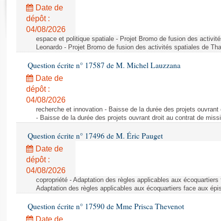
Rapports d'enquête
Date de
Rapports législatifs
dépôt :
Rapports sur l'application des lois
04/08/2026
Baromètre de l’application des lois
espace et politique spatiale - Projet Bromo de fusion des activit
Leonardo - Projet Bromo de fusion des activités spatiales de Tha
Question écrite n° 17587 de M. Michel Lauzzana
Dossiers législatifs
Date de
Budget et sécurité sociale
dépôt :
Questions écrites et orales
04/08/2026
Comptes rendus des débats
recherche et innovation - Baisse de la durée des projets ouvrant 
- Baisse de la durée des projets ouvrant droit au contrat de missi
Question écrite n° 17496 de M. Éric Pauget
Date de
dépôt :
04/08/2026
copropriété - Adaptation des règles applicables aux écoquartiers
Adaptation des règles applicables aux écoquartiers face aux épi
Question écrite n° 17590 de Mme Prisca Thevenot
Date de