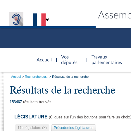
Assemb
Accèder à
la page
Vos
Travaux
Accueil
d'accueil
députés
parlementaires
Vous
Accueil
Recherche sur...
Résultats de la recherche
êtes
Résultats de la recherche
Général
ici
CONNEX
TRAVA
CONNA
DÉC
:
153467
résultats trouvés
LÉGISLATURE
(Cliquez sur l'un des boutons pour faire un choix
17e législature (X)
Précédentes législatures