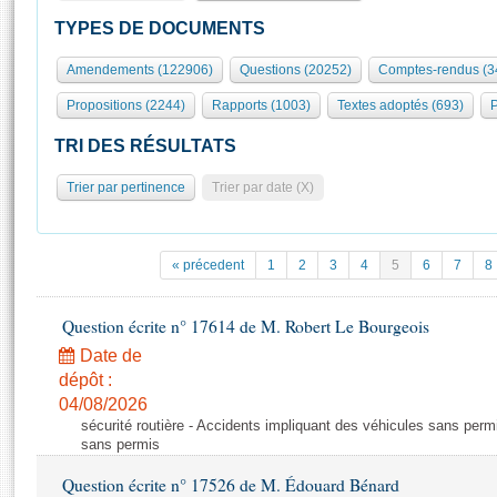
S'id
Présidence
Séance publique
Rôle et pouvoirs de l'Assemblée
Visiter l'Assemblée
TYPES DE DOCUMENTS
Fiches « Connaissance de l’Assemblée »
577 députés
Commissions et autres organes
Visite virtuelle du palais Bourbon
Amendements (122906)
Questions (20252)
Comptes-rendus (3
Organisation de l'Assemblée
Groupes politiques
Europe et International
Assister à une séance
Mot
Propositions (2244)
Rapports (1003)
Textes adoptés (693)
P
Présidence
Conférence des Présidents
Bureau
Collège des Ques
Élections législatives
Contrôle et évaluation
Accès des chercheurs à l’Assemblée
TRI DES RÉSULTATS
Congrès
Les évènements
S'inscrire
Trier par pertinence
Trier par date (X)
Pétitions
Statistiques et chiffres clés
Transparence et déontologie
Vous n'ave
Patrimoine
E
Documents de référence
« précedent
1
2
3
4
5
6
7
8
La Bibliothèque
( Constitution | Règlement de l'Assemblée ... )
Documents parlementaires
Les archives
Question écrite n° 17614 de M. Robert Le Bourgeois
Projets de loi
Contacts et plan d'accès
Date de
Propositions de loi
Histoire
Photos libres de droit
dépôt :
Amendements
Juniors
04/08/2026
Textes adoptés
sécurité routière - Accidents impliquant des véhicules sans perm
Anciennes législatures
sans permis
Liens vers les sites publics
Rapports d'information
Question écrite n° 17526 de M. Édouard Bénard