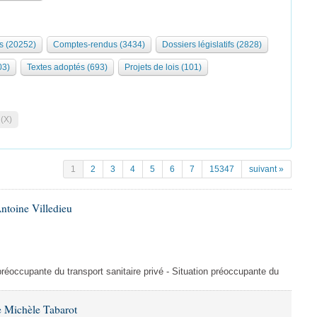
s (20252)
Comptes-rendus (3434)
Dossiers législatifs (2828)
03)
Textes adoptés (693)
Projets de lois (101)
 (X)
1
2
3
4
5
6
7
15347
suivant »
ntoine Villedieu
préoccupante du transport sanitaire privé - Situation préoccupante du
 Michèle Tabarot