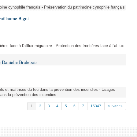
ine cynophile français - Préservation du patrimoine cynophile français
Guillaume Bigot
ères face à l'afflux migratoire - Protection des frontières face à l'afflux
 Danielle Brulebois
nels et maîtrisés du feu dans la prévention des incendies - Usages
 dans la prévention des incendies
1
2
3
4
5
6
7
15347
suivant »