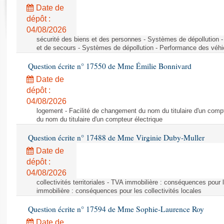
Rapports d'enquête
Date de
Rapports législatifs
dépôt :
Rapports sur l'application des lois
04/08/2026
Baromètre de l’application des lois
sécurité des biens et des personnes - Systèmes de dépollution 
et de secours - Systèmes de dépollution - Performance des véhi
Question écrite n° 17550 de Mme Émilie Bonnivard
Dossiers législatifs
Date de
Budget et sécurité sociale
dépôt :
Questions écrites et orales
04/08/2026
Comptes rendus des débats
logement - Facilité de changement du nom du titulaire d'un compt
du nom du titulaire d'un compteur électrique
Question écrite n° 17488 de Mme Virginie Duby-Muller
Date de
dépôt :
04/08/2026
collectivités territoriales - TVA immobilière : conséquences pour 
immobilière : conséquences pour les collectivités locales
Question écrite n° 17594 de Mme Sophie-Laurence Roy
Date de