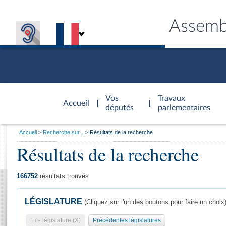
Assemb
Accèder à
la page
Vos
Travaux
Accueil
d'accueil
députés
parlementaires
Vous
Accueil
Recherche sur...
Résultats de la recherche
êtes
Résultats de la recherche
Général
ici
CONNEX
TRAVA
CONNA
DÉC
:
166752
résultats trouvés
LÉGISLATURE
(Cliquez sur l'un des boutons pour faire un choix
17e législature (X)
Précédentes législatures