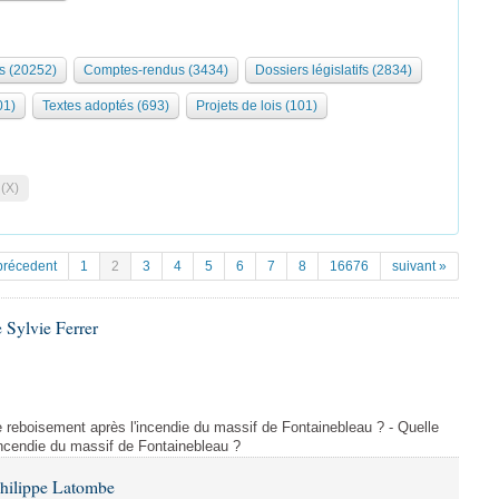
s (20252)
Comptes-rendus (3434)
Dossiers législatifs (2834)
01)
Textes adoptés (693)
Projets de lois (101)
 (X)
précedent
1
2
3
4
5
6
7
8
16676
suivant »
 Sylvie Ferrer
 de reboisement après l'incendie du massif de Fontainebleau ? - Quelle
incendie du massif de Fontainebleau ?
Philippe Latombe