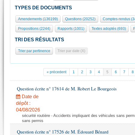
S'id
Présidence
Séance publique
Rôle et pouvoirs de l'Assemblée
Visiter l'Assemblée
TYPES DE DOCUMENTS
Fiches « Connaissance de l’Assemblée »
577 députés
Commissions et autres organes
Visite virtuelle du palais Bourbon
Amendements (136199)
Questions (20252)
Comptes-rendus (3
Organisation de l'Assemblée
Groupes politiques
Europe et International
Assister à une séance
Mot
Propositions (2244)
Rapports (1001)
Textes adoptés (693)
P
Présidence
Conférence des Présidents
Bureau
Collège des Ques
Élections législatives
Contrôle et évaluation
Accès des chercheurs à l’Assemblée
TRI DES RÉSULTATS
Congrès
Les évènements
S'inscrire
Trier par pertinence
Trier par date (X)
Pétitions
Statistiques et chiffres clés
Transparence et déontologie
Vous n'ave
Patrimoine
E
Documents de référence
« précedent
1
2
3
4
5
6
7
8
La Bibliothèque
( Constitution | Règlement de l'Assemblée ... )
Documents parlementaires
Les archives
Question écrite n° 17614 de M. Robert Le Bourgeois
Projets de loi
Contacts et plan d'accès
Date de
Propositions de loi
Histoire
Photos libres de droit
dépôt :
Amendements
Juniors
04/08/2026
Textes adoptés
sécurité routière - Accidents impliquant des véhicules sans perm
Anciennes législatures
sans permis
Liens vers les sites publics
Rapports d'information
Question écrite n° 17526 de M. Édouard Bénard