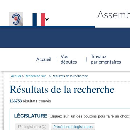
Assemb
Accèder à
la page
Vos
Travaux
Accueil
d'accueil
députés
parlementaires
Vous
Accueil
Recherche sur...
Résultats de la recherche
êtes
Résultats de la recherche
Général
ici
CONNEX
TRAVA
CONNA
DÉC
:
166753
résultats trouvés
LÉGISLATURE
(Cliquez sur l'un des boutons pour faire un choix
17e législature (X)
Précédentes législatures