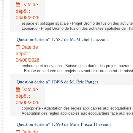
Rapports d'enquête
Date de
Rapports législatifs
dépôt :
Rapports sur l'application des lois
04/08/2026
Baromètre de l’application des lois
espace et politique spatiale - Projet Bromo de fusion des activit
Leonardo - Projet Bromo de fusion des activités spatiales de Tha
Question écrite n° 17587 de M. Michel Lauzzana
Dossiers législatifs
Date de
Budget et sécurité sociale
dépôt :
Questions écrites et orales
04/08/2026
Comptes rendus des débats
recherche et innovation - Baisse de la durée des projets ouvrant 
- Baisse de la durée des projets ouvrant droit au contrat de missi
Question écrite n° 17496 de M. Éric Pauget
Date de
dépôt :
04/08/2026
copropriété - Adaptation des règles applicables aux écoquartiers
Adaptation des règles applicables aux écoquartiers face aux épi
Question écrite n° 17590 de Mme Prisca Thevenot
Date de