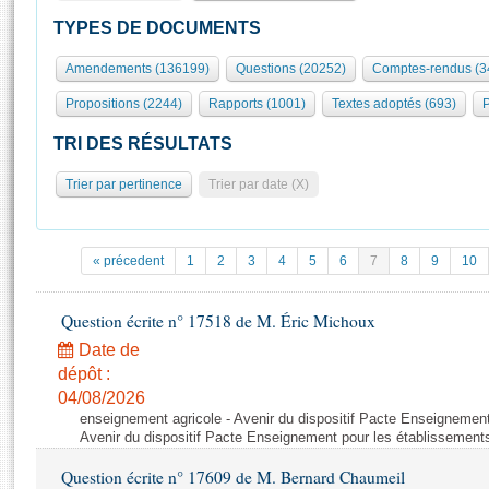
S'id
Présidence
Séance publique
Rôle et pouvoirs de l'Assemblée
Visiter l'Assemblée
TYPES DE DOCUMENTS
Fiches « Connaissance de l’Assemblée »
577 députés
Commissions et autres organes
Visite virtuelle du palais Bourbon
Amendements (136199)
Questions (20252)
Comptes-rendus (3
Organisation de l'Assemblée
Groupes politiques
Europe et International
Assister à une séance
Mot
Propositions (2244)
Rapports (1001)
Textes adoptés (693)
P
Présidence
Conférence des Présidents
Bureau
Collège des Ques
Élections législatives
Contrôle et évaluation
Accès des chercheurs à l’Assemblée
TRI DES RÉSULTATS
Congrès
Les évènements
S'inscrire
Trier par pertinence
Trier par date (X)
Pétitions
Statistiques et chiffres clés
Transparence et déontologie
Vous n'ave
Patrimoine
E
Documents de référence
« précedent
1
2
3
4
5
6
7
8
9
10
La Bibliothèque
( Constitution | Règlement de l'Assemblée ... )
Documents parlementaires
Les archives
Question écrite n° 17518 de M. Éric Michoux
Projets de loi
Contacts et plan d'accès
Date de
Propositions de loi
Histoire
Photos libres de droit
dépôt :
Amendements
Juniors
04/08/2026
Textes adoptés
enseignement agricole - Avenir du dispositif Pacte Enseignement
Anciennes législatures
Avenir du dispositif Pacte Enseignement pour les établissements
Liens vers les sites publics
Rapports d'information
Question écrite n° 17609 de M. Bernard Chaumeil