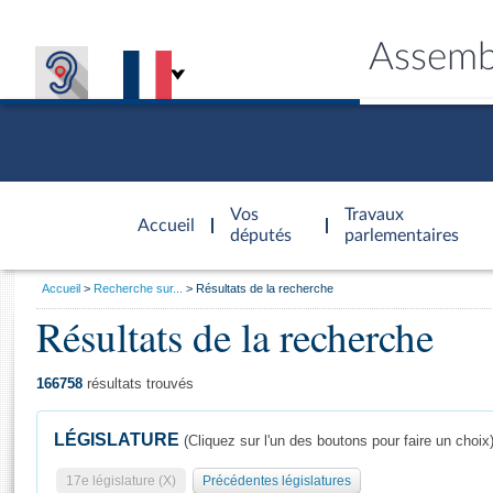
Assemb
Accèder à
la page
Vos
Travaux
Accueil
d'accueil
députés
parlementaires
Vous
Accueil
Recherche sur...
Résultats de la recherche
êtes
Résultats de la recherche
Général
ici
CONNEX
TRAVA
CONNA
DÉC
:
166758
résultats trouvés
LÉGISLATURE
(Cliquez sur l'un des boutons pour faire un choix
17e législature (X)
Précédentes législatures