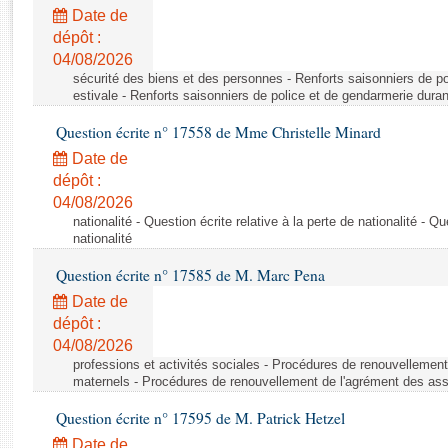
Rapports d'enquête
Date de
Rapports législatifs
dépôt :
Rapports sur l'application des lois
04/08/2026
Baromètre de l’application des lois
sécurité des biens et des personnes - Renforts saisonniers de po
estivale - Renforts saisonniers de police et de gendarmerie duran
Question écrite n° 17558 de Mme Christelle Minard
Dossiers législatifs
Date de
Budget et sécurité sociale
dépôt :
Questions écrites et orales
04/08/2026
Comptes rendus des débats
nationalité - Question écrite relative à la perte de nationalité - Qu
nationalité
Question écrite n° 17585 de M. Marc Pena
Date de
dépôt :
04/08/2026
professions et activités sociales - Procédures de renouvellemen
maternels - Procédures de renouvellement de l'agrément des ass
Question écrite n° 17595 de M. Patrick Hetzel
Date de