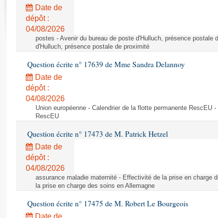
Rapports d'enquête
Date de
Rapports législatifs
dépôt :
Rapports sur l'application des lois
04/08/2026
Baromètre de l’application des lois
postes - Avenir du bureau de poste d'Hulluch, présence postale d
d'Hulluch, présence postale de proximité
Question écrite n° 17639 de Mme Sandra Delannoy
Dossiers législatifs
Date de
Budget et sécurité sociale
dépôt :
Questions écrites et orales
04/08/2026
Comptes rendus des débats
Union européenne - Calendrier de la flotte permanente RescEU - 
RescEU
Question écrite n° 17473 de M. Patrick Hetzel
Date de
dépôt :
04/08/2026
assurance maladie maternité - Effectivité de la prise en charge d
la prise en charge des soins en Allemagne
Question écrite n° 17475 de M. Robert Le Bourgeois
Date de