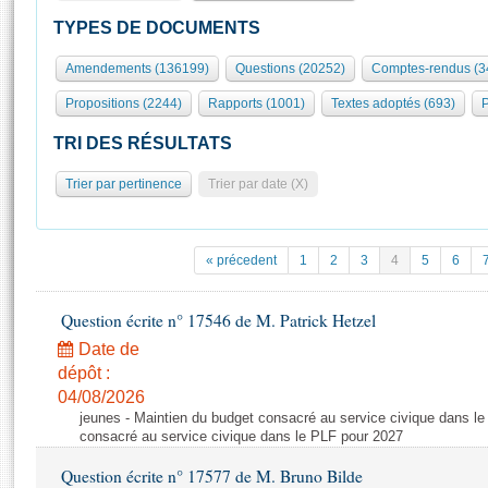
S'id
Présidence
Séance publique
Rôle et pouvoirs de l'Assemblée
Visiter l'Assemblée
TYPES DE DOCUMENTS
Fiches « Connaissance de l’Assemblée »
577 députés
Commissions et autres organes
Visite virtuelle du palais Bourbon
Amendements (136199)
Questions (20252)
Comptes-rendus (3
Organisation de l'Assemblée
Groupes politiques
Europe et International
Assister à une séance
Mot
Propositions (2244)
Rapports (1001)
Textes adoptés (693)
P
Présidence
Conférence des Présidents
Bureau
Collège des Ques
Élections législatives
Contrôle et évaluation
Accès des chercheurs à l’Assemblée
TRI DES RÉSULTATS
Congrès
Les évènements
S'inscrire
Trier par pertinence
Trier par date (X)
Pétitions
Statistiques et chiffres clés
Transparence et déontologie
Vous n'ave
Patrimoine
E
Documents de référence
« précedent
1
2
3
4
5
6
La Bibliothèque
( Constitution | Règlement de l'Assemblée ... )
Documents parlementaires
Les archives
Question écrite n° 17546 de M. Patrick Hetzel
Projets de loi
Contacts et plan d'accès
Date de
Propositions de loi
Histoire
Photos libres de droit
dépôt :
Amendements
Juniors
04/08/2026
Textes adoptés
jeunes - Maintien du budget consacré au service civique dans le
Anciennes législatures
consacré au service civique dans le PLF pour 2027
Liens vers les sites publics
Rapports d'information
Question écrite n° 17577 de M. Bruno Bilde