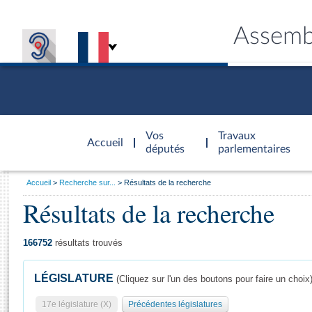
Assemb
Accèder à
la page
Vos
Travaux
Accueil
d'accueil
députés
parlementaires
Vous
Accueil
Recherche sur...
Résultats de la recherche
êtes
Résultats de la recherche
Général
ici
CONNEX
TRAVA
CONNA
DÉC
:
166752
résultats trouvés
LÉGISLATURE
(Cliquez sur l'un des boutons pour faire un choix
17e législature (X)
Précédentes législatures