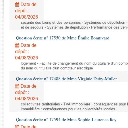
Rapports d'enquête
Date de
Rapports législatifs
dépôt :
Rapports sur l'application des lois
04/08/2026
Baromètre de l’application des lois
sécurité des biens et des personnes - Systèmes de dépollution 
et de secours - Systèmes de dépollution - Performance des véhi
Question écrite n° 17550 de Mme Émilie Bonnivard
Dossiers législatifs
Date de
Budget et sécurité sociale
dépôt :
Questions écrites et orales
04/08/2026
Comptes rendus des débats
logement - Facilité de changement du nom du titulaire d'un compt
du nom du titulaire d'un compteur électrique
Question écrite n° 17488 de Mme Virginie Duby-Muller
Date de
dépôt :
04/08/2026
collectivités territoriales - TVA immobilière : conséquences pour 
immobilière : conséquences pour les collectivités locales
Question écrite n° 17594 de Mme Sophie-Laurence Roy
Date de