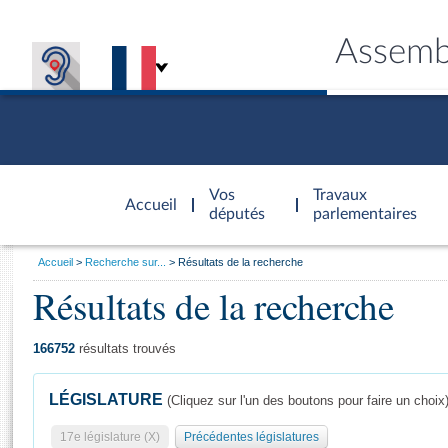
Assemb
Accèder à
la page
Vos
Travaux
Accueil
d'accueil
députés
parlementaires
Vous
Accueil
Recherche sur...
Résultats de la recherche
êtes
Résultats de la recherche
Général
ici
CONNEX
TRAVA
CONNA
DÉC
:
166752
résultats trouvés
LÉGISLATURE
(Cliquez sur l'un des boutons pour faire un choix
17e législature (X)
Précédentes législatures