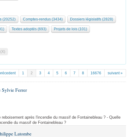
s (20252)
Comptes-rendus (3434)
Dossiers législatifs (2828)
01)
Textes adoptés (693)
Projets de lois (101)
 (X)
précedent
1
2
3
4
5
6
7
8
16676
suivant »
 Sylvie Ferrer
 de reboisement après l'incendie du massif de Fontainebleau ? - Quelle
incendie du massif de Fontainebleau ?
Philippe Latombe