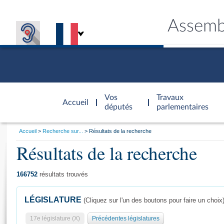
Assemb
Accèder à
la page
Vos
Travaux
Accueil
d'accueil
députés
parlementaires
Vous
Accueil
Recherche sur...
Résultats de la recherche
êtes
Résultats de la recherche
Général
ici
CONNEX
TRAVA
CONNA
DÉC
:
166752
résultats trouvés
LÉGISLATURE
(Cliquez sur l'un des boutons pour faire un choix
17e législature (X)
Précédentes législatures