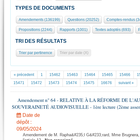
S'id
Présidence
Séance publique
Rôle et pouvoirs de l'Assemblée
Visiter l'Assemblée
TYPES DE DOCUMENTS
Fiches « Connaissance de l’Assemblée »
577 députés
Commissions et autres organes
Visite virtuelle du palais Bourbon
Amendements (136199)
Questions (20252)
Comptes-rendus (3
Organisation de l'Assemblée
Groupes politiques
Europe et International
Assister à une séance
Mot
Propositions (2244)
Rapports (1001)
Textes adoptés (693)
P
Présidence
Conférence des Présidents
Bureau
Collège des Ques
Élections législatives
Contrôle et évaluation
Accès des chercheurs à l’Assemblée
TRI DES RÉSULTATS
Congrès
Les évènements
S'inscrire
Trier par pertinence
Trier par date (X)
Pétitions
Statistiques et chiffres clés
Transparence et déontologie
Vous n'ave
Patrimoine
E
Documents de référence
« précedent
1
15462
15463
15464
15465
15466
1
La Bibliothèque
( Constitution | Règlement de l'Assemblée ... )
Documents parlementaires
15471
15472
15473
15474
15475
16676
suivant »
Les archives
Projets de loi
Contacts et plan d'accès
Amendement n° 64 - RELATIVE À LA RÉFORME DE L'A
Propositions de loi
Histoire
SOUVERAINETÉ AUDIOVISUELLE - 1ère lecture (2ème assemblé
Photos libres de droit
Amendements
Juniors
Date de
Textes adoptés
Anciennes législatures
dépôt :
09/05/2024
Liens vers les sites publics
Rapports d'information
Amendement de M. Rapha&#235;l G&#233;rard, Mme Brugnera, 