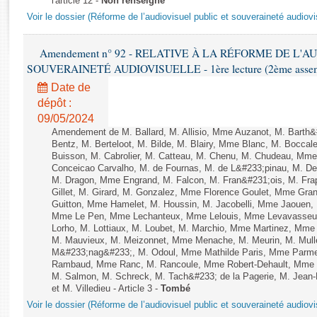
l'article 12 -
Non renseigné
Rapports d'enquête
Voir le dossier (Réforme de l’audiovisuel public et souveraineté audiovi
Rapports législatifs
Rapports sur l'application des lois
Amendement n° 92 - RELATIVE À LA RÉFORME DE L'A
Baromètre de l’application des lois
SOUVERAINETÉ AUDIOVISUELLE - 1ère lecture (2ème assemblé
Date de
Dossiers législatifs
dépôt :
Budget et sécurité sociale
09/05/2024
Questions écrites et orales
Amendement de M. Ballard, M. Allisio, Mme Auzanot, M. Barth&
Bentz, M. Berteloot, M. Bilde, M. Blairy, Mme Blanc, M. Boccal
Comptes rendus des débats
Buisson, M. Cabrolier, M. Catteau, M. Chenu, M. Chudeau, M
Conceicao Carvalho, M. de Fournas, M. de L&#233;pinau, M. 
M. Dragon, Mme Engrand, M. Falcon, M. Fran&#231;ois, M. Frap
Gillet, M. Girard, M. Gonzalez, Mme Florence Goulet, Mme Grang
Guitton, Mme Hamelet, M. Houssin, M. Jacobelli, Mme Jaouen, 
Mme Le Pen, Mme Lechanteux, Mme Lelouis, Mme Levavasseur,
Lorho, M. Lottiaux, M. Loubet, M. Marchio, Mme Martinez, Mm
M. Mauvieux, M. Meizonnet, Mme Menache, M. Meurin, M. Mull
M&#233;nag&#233;, M. Odoul, Mme Mathilde Paris, Mme Parment
Rambaud, Mme Ranc, M. Rancoule, Mme Robert-Dehault, Mme R
M. Salmon, M. Schreck, M. Tach&#233; de la Pagerie, M. Jean-P
et M. Villedieu - Article 3 -
Tombé
Voir le dossier (Réforme de l’audiovisuel public et souveraineté audiovi