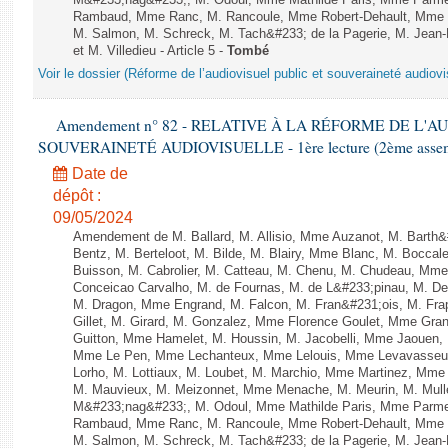
M&#233;nag&#233;, M. Odoul, Mme Mathilde Paris, Mme Parment
Rambaud, Mme Ranc, M. Rancoule, Mme Robert-Dehault, Mme R
M. Salmon, M. Schreck, M. Tach&#233; de la Pagerie, M. Jean-P
et M. Villedieu - Article 5 -
Tombé
Voir le dossier (Réforme de l’audiovisuel public et souveraineté audiovi
Amendement n° 82 - RELATIVE À LA RÉFORME DE L'A
SOUVERAINETÉ AUDIOVISUELLE - 1ère lecture (2ème assemblé
Date de
dépôt :
09/05/2024
Amendement de M. Ballard, M. Allisio, Mme Auzanot, M. Barth&
Bentz, M. Berteloot, M. Bilde, M. Blairy, Mme Blanc, M. Boccal
Buisson, M. Cabrolier, M. Catteau, M. Chenu, M. Chudeau, M
Conceicao Carvalho, M. de Fournas, M. de L&#233;pinau, M. 
M. Dragon, Mme Engrand, M. Falcon, M. Fran&#231;ois, M. Frap
Gillet, M. Girard, M. Gonzalez, Mme Florence Goulet, Mme Grang
Guitton, Mme Hamelet, M. Houssin, M. Jacobelli, Mme Jaouen, 
Mme Le Pen, Mme Lechanteux, Mme Lelouis, Mme Levavasseur,
Lorho, M. Lottiaux, M. Loubet, M. Marchio, Mme Martinez, Mm
M. Mauvieux, M. Meizonnet, Mme Menache, M. Meurin, M. Mull
M&#233;nag&#233;, M. Odoul, Mme Mathilde Paris, Mme Parment
Rambaud, Mme Ranc, M. Rancoule, Mme Robert-Dehault, Mme R
M. Salmon, M. Schreck, M. Tach&#233; de la Pagerie, M. Jean-P