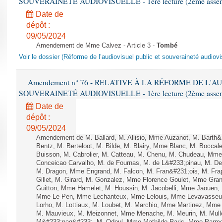
SOUVERAINETÉ AUDIOVISUELLE - 1ère lecture (2ème assemblé
Date de
dépôt :
09/05/2024
Amendement de Mme Calvez - Article 3 -
Tombé
Voir le dossier (Réforme de l’audiovisuel public et souveraineté audiovi
Amendement n° 76 - RELATIVE À LA RÉFORME DE L'A
SOUVERAINETÉ AUDIOVISUELLE - 1ère lecture (2ème assemblé
Date de
dépôt :
09/05/2024
Amendement de M. Ballard, M. Allisio, Mme Auzanot, M. Barth&
Bentz, M. Berteloot, M. Bilde, M. Blairy, Mme Blanc, M. Boccal
Buisson, M. Cabrolier, M. Catteau, M. Chenu, M. Chudeau, M
Conceicao Carvalho, M. de Fournas, M. de L&#233;pinau, M. 
M. Dragon, Mme Engrand, M. Falcon, M. Fran&#231;ois, M. Frap
Gillet, M. Girard, M. Gonzalez, Mme Florence Goulet, Mme Grang
Guitton, Mme Hamelet, M. Houssin, M. Jacobelli, Mme Jaouen, 
Mme Le Pen, Mme Lechanteux, Mme Lelouis, Mme Levavasseur,
Lorho, M. Lottiaux, M. Loubet, M. Marchio, Mme Martinez, Mm
M. Mauvieux, M. Meizonnet, Mme Menache, M. Meurin, M. Mull