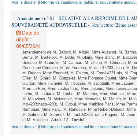
Voir le dossier (Réforme de l’audiovisuel public et souveraineté audiovi
Amendement n° 81 - RELATIVE À LA RÉFORME DE L'A
SOUVERAINETÉ AUDIOVISUELLE - 1ère lecture (2ème assemblé
Date de
dépôt :
09/05/2024
Amendement de M. Ballard, M. Allisio, Mme Auzanot, M. Barth&
Bentz, M. Berteloot, M. Bilde, M. Blairy, Mme Blanc, M. Boccal
Buisson, M. Cabrolier, M. Catteau, M. Chenu, M. Chudeau, M
Conceicao Carvalho, M. de Fournas, M. de L&#233;pinau, M. 
M. Dragon, Mme Engrand, M. Falcon, M. Fran&#231;ois, M. Frap
Gillet, M. Girard, M. Gonzalez, Mme Florence Goulet, Mme Grang
Guitton, Mme Hamelet, M. Houssin, M. Jacobelli, Mme Jaouen, 
Mme Le Pen, Mme Lechanteux, Mme Lelouis, Mme Levavasseur,
Lorho, M. Lottiaux, M. Loubet, M. Marchio, Mme Martinez, Mm
M. Mauvieux, M. Meizonnet, Mme Menache, M. Meurin, M. Mull
M&#233;nag&#233;, M. Odoul, Mme Mathilde Paris, Mme Parment
Rambaud, Mme Ranc, M. Rancoule, Mme Robert-Dehault, Mme R
M. Salmon, M. Schreck, M. Tach&#233; de la Pagerie, M. Jean-P
et M. Villedieu - Article 12 -
Tombé
Voir le dossier (Réforme de l’audiovisuel public et souveraineté audiovi