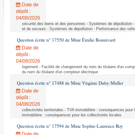
Rapports d'enquête
Date de
Rapports législatifs
dépôt :
Rapports sur l'application des lois
04/08/2026
Baromètre de l’application des lois
sécurité des biens et des personnes - Systèmes de dépollution 
et de secours - Systèmes de dépollution - Performance des véhi
Question écrite n° 17550 de Mme Émilie Bonnivard
Dossiers législatifs
Date de
Budget et sécurité sociale
dépôt :
Questions écrites et orales
04/08/2026
Comptes rendus des débats
logement - Facilité de changement du nom du titulaire d'un compt
du nom du titulaire d'un compteur électrique
Question écrite n° 17488 de Mme Virginie Duby-Muller
Date de
dépôt :
04/08/2026
collectivités territoriales - TVA immobilière : conséquences pour 
immobilière : conséquences pour les collectivités locales
Question écrite n° 17594 de Mme Sophie-Laurence Roy
Date de