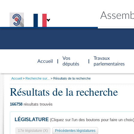
Assemb
Accèder à
la page
Vos
Travaux
Accueil
d'accueil
députés
parlementaires
Vous
Accueil
Recherche sur...
Résultats de la recherche
êtes
Résultats de la recherche
Général
ici
CONNEX
TRAVA
CONNA
DÉC
:
166758
résultats trouvés
LÉGISLATURE
(Cliquez sur l'un des boutons pour faire un choix
17e législature (X)
Précédentes législatures