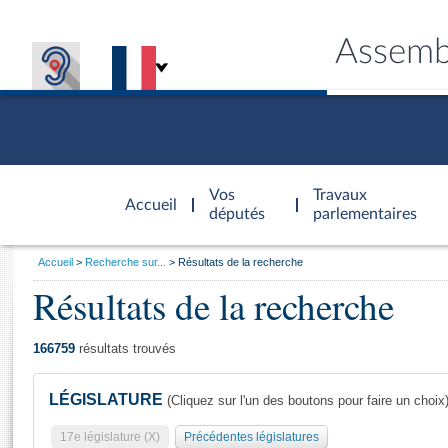
Assemb
Accèder à
la page
Vos
Travaux
Accueil
d'accueil
députés
parlementaires
Vous
Accueil
Recherche sur...
Résultats de la recherche
êtes
Résultats de la recherche
Général
ici
CONNEX
TRAVA
CONNA
DÉC
:
166759
résultats trouvés
LÉGISLATURE
(Cliquez sur l'un des boutons pour faire un choix
17e législature (X)
Précédentes législatures