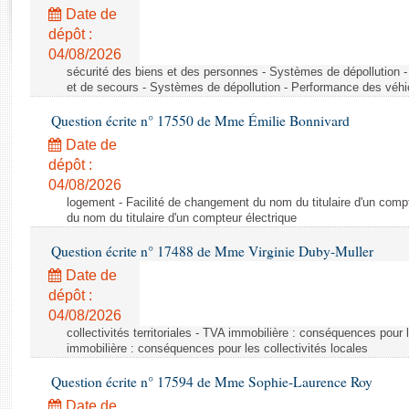
Rapports d'enquête
Date de
Rapports législatifs
dépôt :
Rapports sur l'application des lois
04/08/2026
Baromètre de l’application des lois
sécurité des biens et des personnes - Systèmes de dépollution 
et de secours - Systèmes de dépollution - Performance des véhi
Question écrite n° 17550 de Mme Émilie Bonnivard
Dossiers législatifs
Date de
Budget et sécurité sociale
dépôt :
Questions écrites et orales
04/08/2026
Comptes rendus des débats
logement - Facilité de changement du nom du titulaire d'un compt
du nom du titulaire d'un compteur électrique
Question écrite n° 17488 de Mme Virginie Duby-Muller
Date de
dépôt :
04/08/2026
collectivités territoriales - TVA immobilière : conséquences pour 
immobilière : conséquences pour les collectivités locales
Question écrite n° 17594 de Mme Sophie-Laurence Roy
Date de