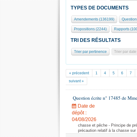
TYPES DE DOCUMENTS
Amendements (136199)
Question
Propositions (2244)
Rapports (10
TRI DES RÉSULTATS
Trier par pertinence
Trier par date
« précedent
1
4
5
6
7
suivant »
Question écrite n° 17485 de Mm
Date de
dépôt :
04/08/2026
chasse et pêche - Principe de préc
précaution relatif à la chasse sur 