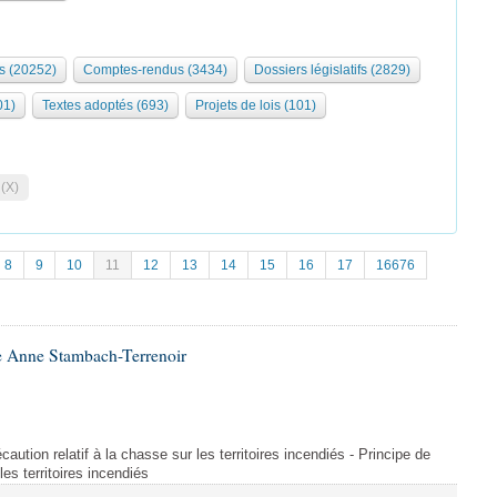
s (20252)
Comptes-rendus (3434)
Dossiers législatifs (2829)
01)
Textes adoptés (693)
Projets de lois (101)
 (X)
8
9
10
11
12
13
14
15
16
17
16676
e Anne Stambach-Terrenoir
aution relatif à la chasse sur les territoires incendiés - Principe de
les territoires incendiés