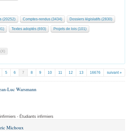
s (20252)
Comptes-rendus (3434)
Dossiers législatifs (2830)
01)
Textes adoptés (693)
Projets de lois (101)
 (X)
5
6
7
8
9
10
11
12
13
16676
suivant »
 Jean-Luc Warsmann
nfirmiers - Étudiants infirmiers
Éric Michoux