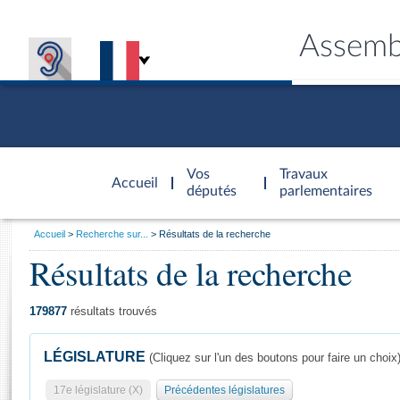
Assemb
Accèder à
la page
Vos
Travaux
Accueil
d'accueil
députés
parlementaires
Vous
Accueil
Recherche sur...
Résultats de la recherche
êtes
Résultats de la recherche
Général
ici
CONNEX
TRAVA
CONNA
DÉC
:
179877
résultats trouvés
LÉGISLATURE
(Cliquez sur l'un des boutons pour faire un choix
17e législature (X)
Précédentes législatures