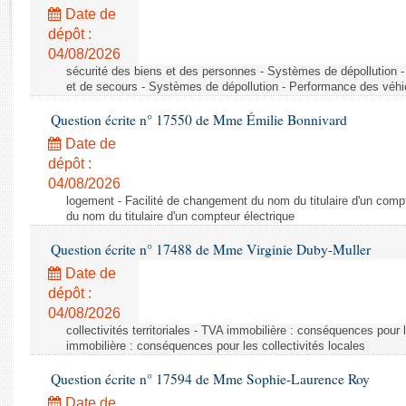
Rapports d'enquête
Date de
Rapports législatifs
dépôt :
Rapports sur l'application des lois
04/08/2026
Baromètre de l’application des lois
sécurité des biens et des personnes - Systèmes de dépollution 
et de secours - Systèmes de dépollution - Performance des véhi
Question écrite n° 17550 de Mme Émilie Bonnivard
Dossiers législatifs
Date de
Budget et sécurité sociale
dépôt :
Questions écrites et orales
04/08/2026
Comptes rendus des débats
logement - Facilité de changement du nom du titulaire d'un compt
du nom du titulaire d'un compteur électrique
Question écrite n° 17488 de Mme Virginie Duby-Muller
Date de
dépôt :
04/08/2026
collectivités territoriales - TVA immobilière : conséquences pour 
immobilière : conséquences pour les collectivités locales
Question écrite n° 17594 de Mme Sophie-Laurence Roy
Date de