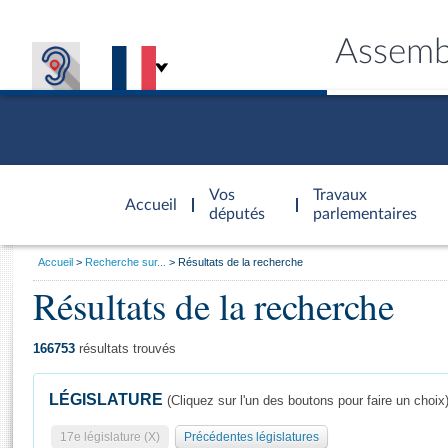
Assemb
Accèder à
la page
Vos
Travaux
Accueil
d'accueil
députés
parlementaires
Vous
Accueil
Recherche sur...
Résultats de la recherche
êtes
Résultats de la recherche
Général
ici
CONNEX
TRAVA
CONNA
DÉC
:
166753
résultats trouvés
LÉGISLATURE
(Cliquez sur l'un des boutons pour faire un choix
17e législature (X)
Précédentes législatures