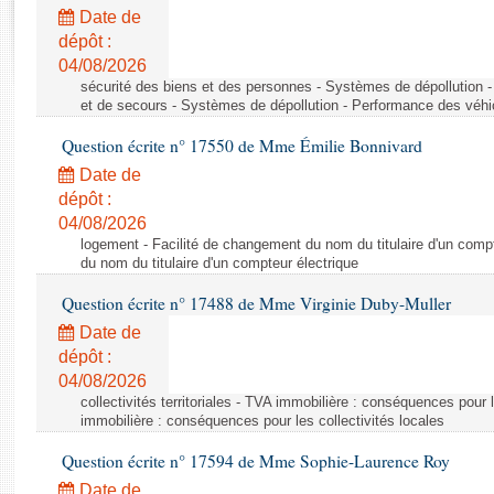
Rapports d'enquête
Date de
Rapports législatifs
dépôt :
Rapports sur l'application des lois
04/08/2026
Baromètre de l’application des lois
sécurité des biens et des personnes - Systèmes de dépollution 
et de secours - Systèmes de dépollution - Performance des véhi
Question écrite n° 17550 de Mme Émilie Bonnivard
Dossiers législatifs
Date de
Budget et sécurité sociale
dépôt :
Questions écrites et orales
04/08/2026
Comptes rendus des débats
logement - Facilité de changement du nom du titulaire d'un compt
du nom du titulaire d'un compteur électrique
Question écrite n° 17488 de Mme Virginie Duby-Muller
Date de
dépôt :
04/08/2026
collectivités territoriales - TVA immobilière : conséquences pour 
immobilière : conséquences pour les collectivités locales
Question écrite n° 17594 de Mme Sophie-Laurence Roy
Date de