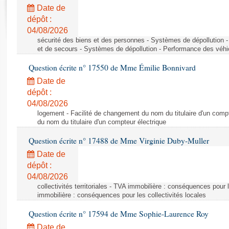
Rapports d'enquête
Date de
Rapports législatifs
dépôt :
Rapports sur l'application des lois
04/08/2026
Baromètre de l’application des lois
sécurité des biens et des personnes - Systèmes de dépollution 
et de secours - Systèmes de dépollution - Performance des véhi
Question écrite n° 17550 de Mme Émilie Bonnivard
Dossiers législatifs
Date de
Budget et sécurité sociale
dépôt :
Questions écrites et orales
04/08/2026
Comptes rendus des débats
logement - Facilité de changement du nom du titulaire d'un compt
du nom du titulaire d'un compteur électrique
Question écrite n° 17488 de Mme Virginie Duby-Muller
Date de
dépôt :
04/08/2026
collectivités territoriales - TVA immobilière : conséquences pour 
immobilière : conséquences pour les collectivités locales
Question écrite n° 17594 de Mme Sophie-Laurence Roy
Date de