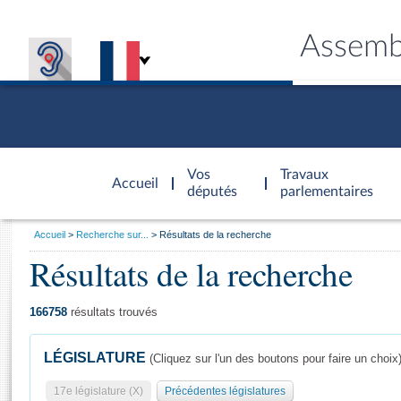
Assemb
Accèder à
la page
Vos
Travaux
Accueil
d'accueil
députés
parlementaires
Vous
Accueil
Recherche sur...
Résultats de la recherche
êtes
Résultats de la recherche
Général
ici
CONNEX
TRAVA
CONNA
DÉC
:
166758
résultats trouvés
LÉGISLATURE
(Cliquez sur l'un des boutons pour faire un choix
17e législature (X)
Précédentes législatures