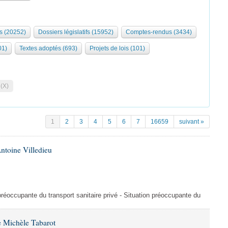
s (20252)
Dossiers législatifs (15952)
Comptes-rendus (3434)
01)
Textes adoptés (693)
Projets de lois (101)
 (X)
1
2
3
4
5
6
7
16659
suivant »
ntoine Villedieu
préoccupante du transport sanitaire privé - Situation préoccupante du
 Michèle Tabarot