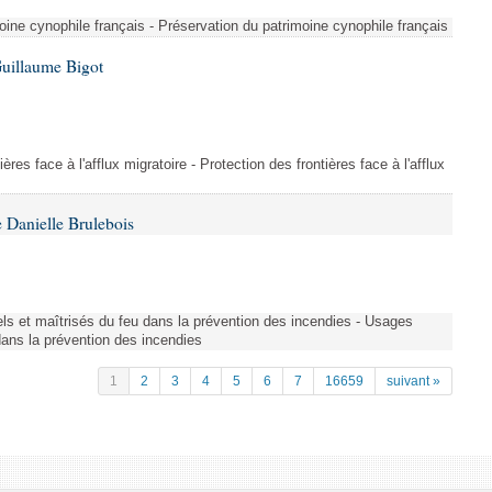
ine cynophile français - Préservation du patrimoine cynophile français
Guillaume Bigot
ères face à l'afflux migratoire - Protection des frontières face à l'afflux
 Danielle Brulebois
nels et maîtrisés du feu dans la prévention des incendies - Usages
 dans la prévention des incendies
1
2
3
4
5
6
7
16659
suivant »