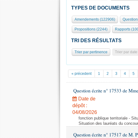
TYPES DE DOCUMENTS
Amendements (122906)
Question
Propositions (2244)
Rapports (10
TRI DES RÉSULTATS
Trier par pertinence
Trier par date
« précedent
1
2
3
4
5
Question écrite n° 17533 de Mme
Date de
dépôt :
04/08/2026
fonction publique territoriale - S
Situation des lauréats du concou
Question écrite n° 17517 de M. P