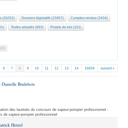
s (20252)
Dossiers législatifs (15957)
Comptes-rendus (3434)
01)
Textes adoptés (693)
Projets de lois (101)
 (X)
6
7
8
9
10
11
12
13
14
16659
suivant »
 Danielle Brulebois
ituation des lauréats du concours de sapeur-pompier professionnel -
rs de sapeur-pompier professionnel
atrick Hetzel