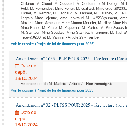
Rapports d'enquête
Chikirou, M. Clouet, M. Coquerel, M. Coulomme, M. Delogu, M
Rapports législatifs
Feld, M. Fernandes, Mme Ferrer, M. Gaillard, Mme Guett&#23
Hignet, M. Kerbrat, M. Lachaud, M. Lahmar, M. Laisney, M. Le
Rapports sur l'application des lois
Legrain, Mme Lejeune, Mme Lepvraud, M. L&#233;aument, Mme
Baromètre de l’application des lois
Maximi, Mme Mesmeur, Mme Manon Meunier, M. Nilor, Mme N
Mme Panot, M. Pilato, M. Piquemal, M. Portes, M. Prud&apos;h
M. Saintoul, Mme Soudais, Mme Stambach-Terrenoir, M. Tach&
Trouv&#233; et M. Vannier - Article 29 -
Tombé
Dossiers législatifs
Voir le dossier (Projet de loi de finances pour 2025)
Budget et sécurité sociale
Questions écrites et orales
Amendement n° 1633 - PLF POUR 2025 - 1ère lecture (1ère as
Comptes rendus des débats
Date de
dépôt :
18/10/2024
Amendement de M. Marleix - Article 7 -
Non renseigné
Voir le dossier (Projet de loi de finances pour 2025)
Amendement n° 32 - PLFSS POUR 2025 - 1ère lecture (1ère as
Date de
dépôt :
18/10/2024