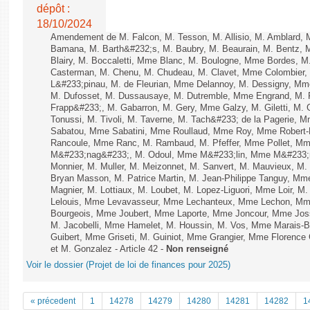
dépôt :
18/10/2024
Amendement de M. Falcon, M. Tesson, M. Allisio, M. Amblard,
Bamana, M. Barth&#232;s, M. Baubry, M. Beaurain, M. Bentz, M.
Blairy, M. Boccaletti, Mme Blanc, M. Boulogne, Mme Bordes, M
Casterman, M. Chenu, M. Chudeau, M. Clavet, Mme Colombier,
L&#233;pinau, M. de Fleurian, Mme Delannoy, M. Dessigny, M
M. Dufosset, M. Dussausaye, M. Dutremble, Mme Engrand, M. Fl
Frapp&#233;, M. Gabarron, M. Gery, Mme Galzy, M. Giletti, M. Gi
Tonussi, M. Tivoli, M. Taverne, M. Tach&#233; de la Pagerie, 
Sabatou, Mme Sabatini, Mme Roullaud, Mme Roy, Mme Robert-D
Rancoule, Mme Ranc, M. Rambaud, M. Pfeffer, Mme Pollet, Mme
M&#233;nag&#233;, M. Odoul, Mme M&#233;lin, Mme M&#233;n
Monnier, M. Muller, M. Meizonnet, M. Sanvert, M. Mauvieux, M
Bryan Masson, M. Patrice Martin, M. Jean-Philippe Tanguy, Mm
Magnier, M. Lottiaux, M. Loubet, M. Lopez-Liguori, Mme Loir, M
Lelouis, Mme Levavasseur, Mme Lechanteux, Mme Lechon, Mme
Bourgeois, Mme Joubert, Mme Laporte, Mme Joncour, Mme Josse
M. Jacobelli, Mme Hamelet, M. Houssin, M. Vos, Mme Marais-Be
Guibert, Mme Griseti, M. Guiniot, Mme Grangier, Mme Florence Go
et M. Gonzalez - Article 42 -
Non renseigné
Voir le dossier (Projet de loi de finances pour 2025)
« précedent
1
14278
14279
14280
14281
14282
1