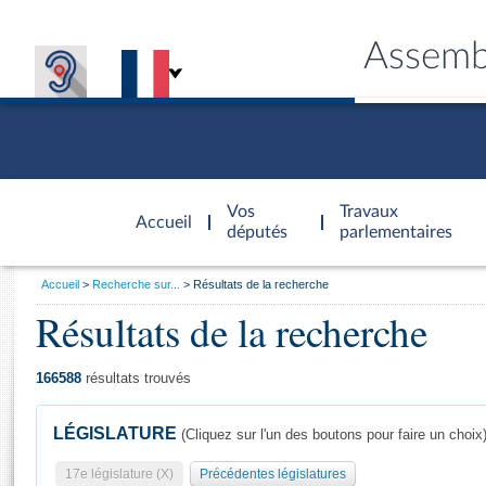
Assemb
Accèder à
la page
Vos
Travaux
Accueil
d'accueil
députés
parlementaires
Vous
Accueil
Recherche sur...
Résultats de la recherche
êtes
Résultats de la recherche
Général
ici
CONNEX
TRAVA
CONNA
DÉC
:
166588
résultats trouvés
LÉGISLATURE
(Cliquez sur l'un des boutons pour faire un choix
17e législature (X)
Précédentes législatures