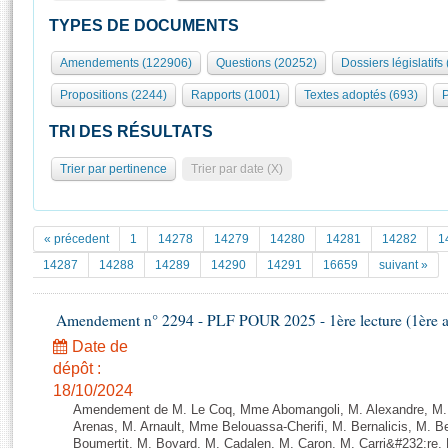
S'id
Présidence
Séance publique
Rôle et pouvoirs de l'Assemblée
Visiter l'Assemblée
TYPES DE DOCUMENTS
Fiches « Connaissance de l’Assemblée »
577 députés
Commissions et autres organes
Visite virtuelle du palais Bourbon
Amendements (122906)
Questions (20252)
Dossiers législatifs
Organisation de l'Assemblée
Groupes politiques
Europe et International
Assister à une séance
Mot
Propositions (2244)
Rapports (1001)
Textes adoptés (693)
P
Présidence
Conférence des Présidents
Bureau
Collège des Ques
Élections législatives
Contrôle et évaluation
Accès des chercheurs à l’Assemblée
TRI DES RÉSULTATS
Congrès
Les évènements
S'inscrire
Trier par pertinence
Trier par date (X)
Pétitions
Statistiques et chiffres clés
Transparence et déontologie
Vous n'ave
Patrimoine
E
Documents de référence
« précedent
1
14278
14279
14280
14281
14282
1
La Bibliothèque
( Constitution | Règlement de l'Assemblée ... )
Documents parlementaires
14287
14288
14289
14290
14291
16659
suivant »
Les archives
Projets de loi
Contacts et plan d'accès
Amendement n° 2294 - PLF POUR 2025 - 1ère lecture (1ère as
Propositions de loi
Histoire
Photos libres de droit
Amendements
Date de
Juniors
dépôt :
Textes adoptés
Anciennes législatures
18/10/2024
Amendement de M. Le Coq, Mme Abomangoli, M. Alexandre, M
Liens vers les sites publics
Rapports d'information
Arenas, M. Arnault, Mme Belouassa-Cherifi, M. Bernalicis, M. 
Boumertit, M. Boyard, M. Cadalen, M. Caron, M. Carri&#232;re