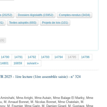
s (20252)
Dossiers législatifs (15952)
Comptes-rendus (3434)
01)
Textes adoptés (693)
Projets de lois (101)
 (X)
14790
14791
14792
14793
14794
14795
14796
14801
16659
suivant »
025 - 1ère lecture (1ère assemblée saisie) - n° 324
 Amirshahi, Mme Arrighi, Mme Autain, Mme Balage El Mariky, Mme
au, M. Arnaud Bonnet, M. Nicolas Bonnet, Mme Chatelain, M.
essy, M. Fournier, Mme Garin, M. Damien Girard, M. Gustave, Mme