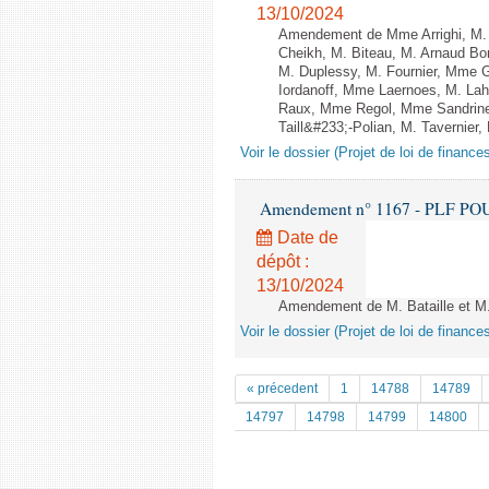
13/10/2024
Amendement de Mme Arrighi, M. 
Cheikh, M. Biteau, M. Arnaud Bo
M. Duplessy, M. Fournier, Mme G
Iordanoff, Mme Laernoes, M. La
Raux, Mme Regol, Mme Sandrin
Taill&#233;-Polian, M. Tavernier,
Voir le dossier (Projet de loi de financ
Amendement n° 1167 - PLF POUR 2
Date de
dépôt :
13/10/2024
Amendement de M. Bataille et M. C
Voir le dossier (Projet de loi de financ
« précedent
1
14788
14789
14797
14798
14799
14800