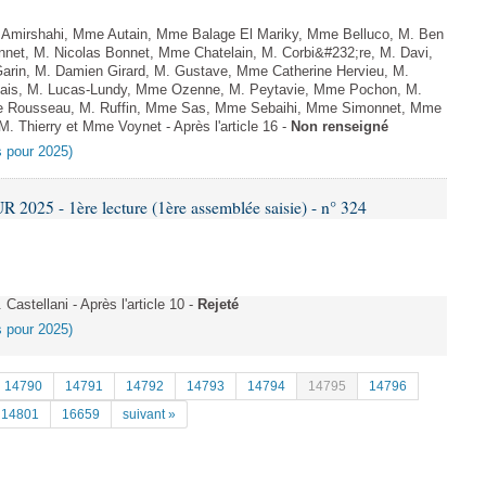
Amirshahi, Mme Autain, Mme Balage El Mariky, Mme Belluco, M. Ben
nnet, M. Nicolas Bonnet, Mme Chatelain, M. Corbi&#232;re, M. Davi,
arin, M. Damien Girard, M. Gustave, Mme Catherine Hervieu, M.
hais, M. Lucas-Lundy, Mme Ozenne, M. Peytavie, Mme Pochon, M.
e Rousseau, M. Ruffin, Mme Sas, Mme Sebaihi, Mme Simonnet, Mme
 M. Thierry et Mme Voynet - Après l'article 16 -
Non renseigné
es pour 2025)
025 - 1ère lecture (1ère assemblée saisie) - n° 324
astellani - Après l'article 10 -
Rejeté
es pour 2025)
14790
14791
14792
14793
14794
14795
14796
14801
16659
suivant »