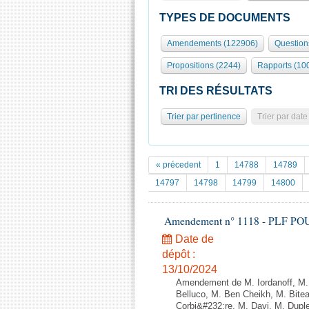
TYPES DE DOCUMENTS
Amendements (122906)
Question
Propositions (2244)
Rapports (10
TRI DES RÉSULTATS
Trier par pertinence
Trier par date
« précedent
1
14788
14789
14797
14798
14799
14800
Amendement n° 1118 - PLF POUR 2
Date de
dépôt :
13/10/2024
Amendement de M. Iordanoff, M.
Belluco, M. Ben Cheikh, M. Bite
Corbi&#232;re, M. Davi, M. Dupl