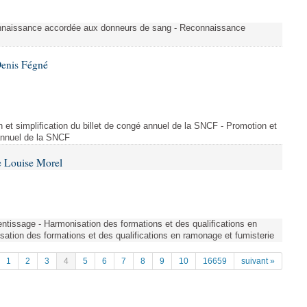
nnaissance accordée aux donneurs de sang - Reconnaissance
Denis Fégné
on et simplification du billet de congé annuel de la SNCF - Promotion et
 annuel de la SNCF
e Louise Morel
entissage - Harmonisation des formations et des qualifications en
sation des formations et des qualifications en ramonage et fumisterie
1
2
3
4
5
6
7
8
9
10
16659
suivant »