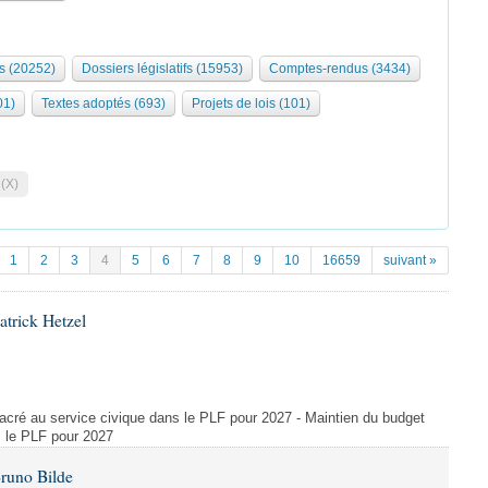
s (20252)
Dossiers législatifs (15953)
Comptes-rendus (3434)
01)
Textes adoptés (693)
Projets de lois (101)
 (X)
1
2
3
4
5
6
7
8
9
10
16659
suivant »
atrick Hetzel
acré au service civique dans le PLF pour 2027 - Maintien du budget
s le PLF pour 2027
Bruno Bilde