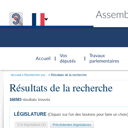
Assemb
Accèder à
la page
Vos
Travaux
Accueil
d'accueil
députés
parlementaires
Vous
Accueil
Recherche sur...
Résultats de la recherche
êtes
Résultats de la recherche
Général
ici
CONNEX
TRAVA
CONNA
DÉC
:
166583
résultats trouvés
LÉGISLATURE
(Cliquez sur l'un des boutons pour faire un choix
17e législature (X)
Précédentes législatures