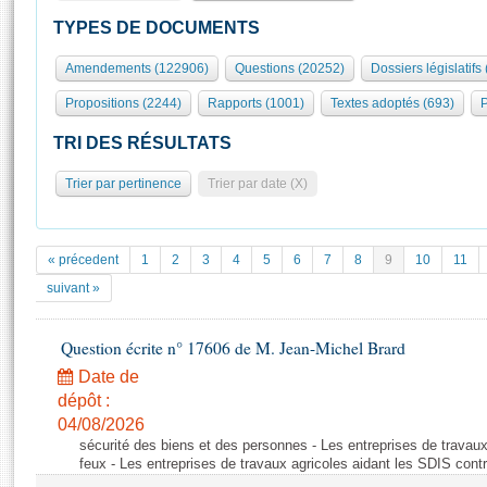
S'id
Présidence
Séance publique
Rôle et pouvoirs de l'Assemblée
Visiter l'Assemblée
TYPES DE DOCUMENTS
Fiches « Connaissance de l’Assemblée »
577 députés
Commissions et autres organes
Visite virtuelle du palais Bourbon
Amendements (122906)
Questions (20252)
Dossiers législatifs
Organisation de l'Assemblée
Groupes politiques
Europe et International
Assister à une séance
Mot
Propositions (2244)
Rapports (1001)
Textes adoptés (693)
P
Présidence
Conférence des Présidents
Bureau
Collège des Ques
Élections législatives
Contrôle et évaluation
Accès des chercheurs à l’Assemblée
TRI DES RÉSULTATS
Congrès
Les évènements
S'inscrire
Trier par pertinence
Trier par date (X)
Pétitions
Statistiques et chiffres clés
Transparence et déontologie
Vous n'ave
Patrimoine
E
Documents de référence
« précedent
1
2
3
4
5
6
7
8
9
10
11
La Bibliothèque
( Constitution | Règlement de l'Assemblée ... )
Documents parlementaires
suivant »
Les archives
Projets de loi
Contacts et plan d'accès
Question écrite n° 17606 de M. Jean-Michel Brard
Propositions de loi
Histoire
Photos libres de droit
Amendements
Date de
Juniors
dépôt :
Textes adoptés
Anciennes législatures
04/08/2026
sécurité des biens et des personnes - Les entreprises de travaux
Liens vers les sites publics
Rapports d'information
feux - Les entreprises de travaux agricoles aidant les SDIS contr