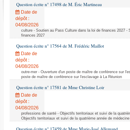
Rapports d'enquête
Question écrite n° 17498 de M. Éric Martineau
Rapports législatifs
Date de
Rapports sur l'application des lois
dépôt :
Baromètre de l’application des lois
04/08/2026
culture - Soutien au Pass Culture dans la loi de finances 2027 - 
finances 2027
Dossiers législatifs
Question écrite n° 17564 de M. Frédéric Maillot
Budget et sécurité sociale
Date de
Questions écrites et orales
dépôt :
Comptes rendus des débats
04/08/2026
outre-mer - Ouverture d'un poste de maître de conférence sur l'
poste de maître de conférence sur l'esclavage à La Réunion
Question écrite n° 17581 de Mme Christine Loir
Date de
dépôt :
04/08/2026
professions de santé - Objectifs territoriaux et suivi de la quat
Objectifs territoriaux et suivi de la quatrième année de médecine
Question écrite n° 17459 de Mme Marie-José Allemand