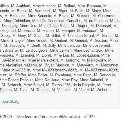
llisio, M. Amblard, Mme Auzanot, M. Ballard, Mme Bamana, M.
rain, M. Bentz, M. Bernhardt, M. Bigot, M. Bilde, M. Blairy, Mme
es, M. Boulogne, Mme Bouquin, M. Bovet, M. Buisson, M. Casterman,
t, Mme Colombier, Mme Da Conceicao Carvalho, M. de Fleurian, M. de
. Dessigny, Mme Diaz, Mme Dogor-Such, M. Dragon, M. Dufosset, M.
ngrand, M. Evrard, M. Falcon, M. Florquin, M. Fouquart, M.
zy, M. Gery, M. Giletti, M. Gillet, M. Christian Girard, M. Golliot, M.
Mme Grangier, Mme Griseti, M. Guibert, M. Guiniot, M. Guitton, Mme
, M. Jacobelli, M. Jenft, M. Jolly, Mme Joncour, Mme Josserand,
 Lavalette, M. Le Bourgeois, Mme Le Pen, Mme Lechanteux, Mme
sseur, M. Limongi, M. Lioret, Mme Loir, M. Lopez-Liguori, Mme
M. David Magnier, Mme Marais-Beuil, M. Marchio, M. Markowsky, M.
Mme Alexandra Masson, M. Bryan Masson, M. Mauvieux, M. Meizonnet,
ler, Mme M&#233;lin, Mme M&#233;nach&#233;, M. M&#233;nag&#233;,
erez, M. Pfeffer, Mme Pollet, M. Rambaud, Mme Ranc, M. Rancoule,
Mme Robert-Dehault, Mme Roullaud, Mme Roy, Mme Sabatini, M.
 M. Schreck, Mme Sicard, M. Tach&#233; de la Pagerie, M. Jean-
Tesson, M. Tivoli, M. Tonussi, M. Villedieu, M. Vos et M. Weber -
es pour 2025)
25 - 1ère lecture (1ère assemblée saisie) - n° 324