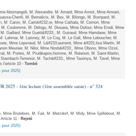
e Abomangoli, M. Alexandre, M. Amard, Mme Amiot, Mme Amrani,
uassa-Cherifi, M. Bernalicis, M. Bex, M. Bilongo, M. Bompard, M.
en, M. Caron, M. Carri&#232;re, Mme Cathala, M. Cernon, Mme
el, M. Coulomme, M. Delogu, M. Diouara, Mme Dufour, Mme Erodi, Mme
, M. Gaillard, Mme Guett&#233;, M. Guiraud, Mme Hamdane, Mme
 M. Lahmar, M. Laisney, M. Le Coq, M. Le Gall, Mme Leboucher, M.
eune, Mme Lepvraud, M. L&#233;aument, Mme &#201;lisa Martin, M.
on Meunier, M. Nilor, Mme Nosb&#233;, Mme Obono, Mme Oziol,
mal, M. Portes, M. Prud&apos;homme, M. Ratenon, M. Saint-Martin,
Stambach-Terrenoir, M. Tach&#233;, Mme Taurinya, M. Tavel, Mme
 l'article 10 -
Tombé
es pour 2025)
025 - 1ère lecture (1ère assemblée saisie) - n° 324
 Mme Brulebois, M. Fait, M. Metzdorf, M. Midy, Mme Spillebout, M.
Article 11 -
Rejeté
es pour 2025)