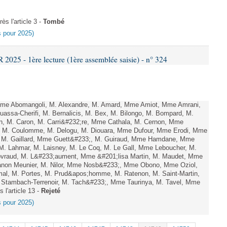
s l'article 3 -
Tombé
es pour 2025)
25 - 1ère lecture (1ère assemblée saisie) - n° 324
e Abomangoli, M. Alexandre, M. Amard, Mme Amiot, Mme Amrani,
uassa-Cherifi, M. Bernalicis, M. Bex, M. Bilongo, M. Bompard, M.
en, M. Caron, M. Carri&#232;re, Mme Cathala, M. Cernon, Mme
el, M. Coulomme, M. Delogu, M. Diouara, Mme Dufour, Mme Erodi, Mme
, M. Gaillard, Mme Guett&#233;, M. Guiraud, Mme Hamdane, Mme
 M. Lahmar, M. Laisney, M. Le Coq, M. Le Gall, Mme Leboucher, M.
vraud, M. L&#233;aument, Mme &#201;lisa Martin, M. Maudet, Mme
on Meunier, M. Nilor, Mme Nosb&#233;, Mme Obono, Mme Oziol,
mal, M. Portes, M. Prud&apos;homme, M. Ratenon, M. Saint-Martin,
Stambach-Terrenoir, M. Tach&#233;, Mme Taurinya, M. Tavel, Mme
 l'article 13 -
Rejeté
es pour 2025)