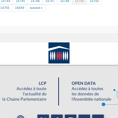
14744
14745
14746
14747
14748
14749
14750
14755
16659
suivant »
LCP
OPEN DATA
Accédez à toute
Accédez à toutes
l'actualité de
les données de
la Chaine Parlementaire
l'Assemblée nationale