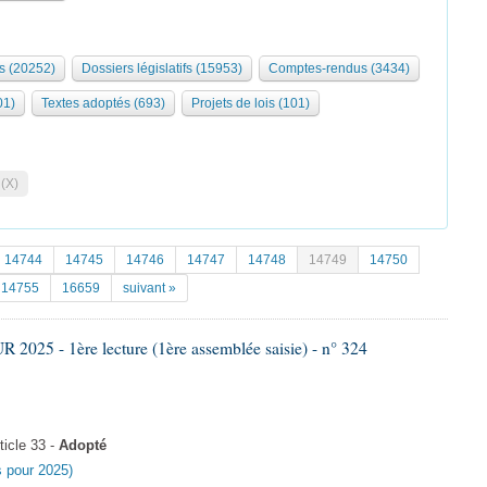
s (20252)
Dossiers législatifs (15953)
Comptes-rendus (3434)
01)
Textes adoptés (693)
Projets de lois (101)
 (X)
14744
14745
14746
14747
14748
14749
14750
14755
16659
suivant »
025 - 1ère lecture (1ère assemblée saisie) - n° 324
icle 33 -
Adopté
es pour 2025)