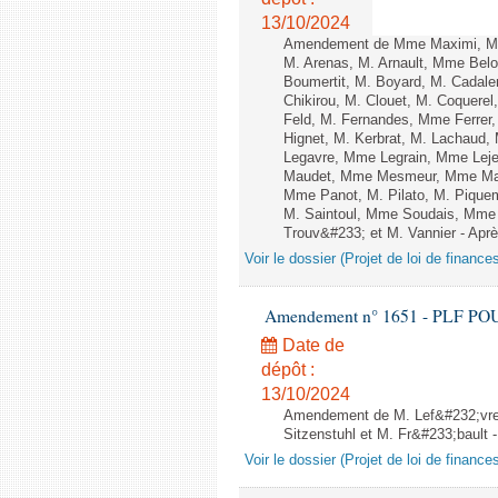
13/10/2024
Amendement de Mme Maximi, Mm
M. Arenas, M. Arnault, Mme Belo
Boumertit, M. Boyard, M. Cadal
Chikirou, M. Clouet, M. Coquer
Feld, M. Fernandes, Mme Ferrer
Hignet, M. Kerbrat, M. Lachaud,
Legavre, Mme Legrain, Mme Lej
Maudet, Mme Mesmeur, Mme Man
Mme Panot, M. Pilato, M. Pique
M. Saintoul, Mme Soudais, Mme 
Trouv&#233; et M. Vannier - Après
Voir le dossier (Projet de loi de financ
Amendement n° 1651 - PLF POUR 2
Date de
dépôt :
13/10/2024
Amendement de M. Lef&#232;vre,
Sitzenstuhl et M. Fr&#233;bault - 
Voir le dossier (Projet de loi de financ