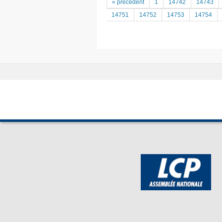
« précedent
1
14742
14743
14751
14752
14753
14754