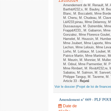
13/10/2024
Amendement de M. Renault, M. A
Barth&#232;s, M. Baubry, M. Beau
Blanc, M. Boccaletti, Mme Bord
M. Chenu, M. Chudeau, M. Clave
L&#233;pinau, Mme Delannoy, M
Dussausaye, M. Dutremble, Mme E
Frapp&#233;, M. Gabarron, Mme Gal
Gonzalez, Mme Florence Goulet, 
Hamelet, M. Houssin, M. Humbert
Mme Joubert, Mme Laporte, Mme
Lechon, Mme Lelouis, Mme Levava
Lorho, M. Lottiaux, M. Loubet, 
Patrice Martin, Mme Martinez, 
M. Meurin, M. Monnier, M. Mul
M. Odoul, Mme Parmentier, M. P
Mme Rimbert, M. Rivi&#232;re, 
Sabatou, M. Salmon, M. Sanvert,
Philippe Tanguy, M. Taverne, M. 
Article 33 -
Rejeté
Voir le dossier (Projet de loi de financ
Amendement n° 669 - PLF POUR 20
Date de