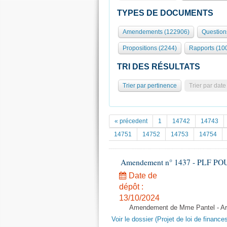
TYPES DE DOCUMENTS
Amendements (122906)
Question
Propositions (2244)
Rapports (10
TRI DES RÉSULTATS
Trier par pertinence
Trier par date
« précedent
1
14742
14743
14751
14752
14753
14754
Amendement n° 1437 - PLF POUR 2
Date de
dépôt :
13/10/2024
Amendement de Mme Pantel - Art
Voir le dossier (Projet de loi de financ