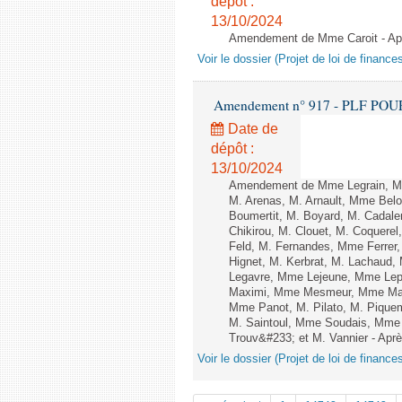
dépôt :
13/10/2024
Amendement de Mme Caroit - Aprè
Voir le dossier (Projet de loi de financ
Amendement n° 917 - PLF POUR 20
Date de
dépôt :
13/10/2024
Amendement de Mme Legrain, Mm
M. Arenas, M. Arnault, Mme Belo
Boumertit, M. Boyard, M. Cadal
Chikirou, M. Clouet, M. Coquer
Feld, M. Fernandes, Mme Ferrer
Hignet, M. Kerbrat, M. Lachaud,
Legavre, Mme Lejeune, Mme Lep
Maximi, Mme Mesmeur, Mme Man
Mme Panot, M. Pilato, M. Pique
M. Saintoul, Mme Soudais, Mme 
Trouv&#233; et M. Vannier - Après
Voir le dossier (Projet de loi de financ