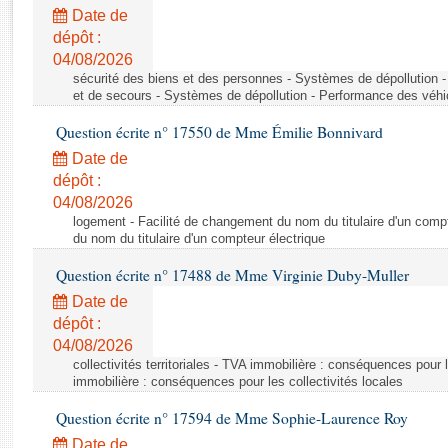
Rapports d'enquête
Date de
Rapports législatifs
dépôt :
Rapports sur l'application des lois
04/08/2026
Baromètre de l’application des lois
sécurité des biens et des personnes - Systèmes de dépollution 
et de secours - Systèmes de dépollution - Performance des véhi
Question écrite n° 17550 de Mme Émilie Bonnivard
Dossiers législatifs
Date de
Budget et sécurité sociale
dépôt :
Questions écrites et orales
04/08/2026
Comptes rendus des débats
logement - Facilité de changement du nom du titulaire d'un compt
du nom du titulaire d'un compteur électrique
Question écrite n° 17488 de Mme Virginie Duby-Muller
Date de
dépôt :
04/08/2026
collectivités territoriales - TVA immobilière : conséquences pour 
immobilière : conséquences pour les collectivités locales
Question écrite n° 17594 de Mme Sophie-Laurence Roy
Date de