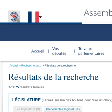
Assemb
Accèder à
la page
Vos
Travaux
Accueil
d'accueil
députés
parlementaires
Vous
Accueil
Recherche sur...
Résultats de la recherche
êtes
Résultats de la recherche
Général
ici
CONNEX
TRAVA
CONNA
DÉC
:
179875
résultats trouvés
LÉGISLATURE
(Cliquez sur l'un des boutons pour faire un choix
17e législature (X)
Précédentes législatures