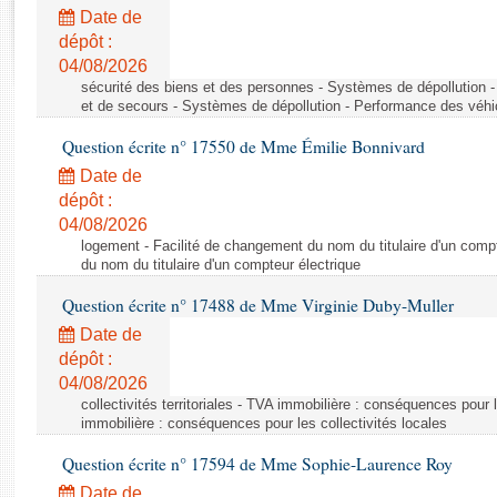
Rapports d'enquête
Date de
Rapports législatifs
dépôt :
Rapports sur l'application des lois
04/08/2026
Baromètre de l’application des lois
sécurité des biens et des personnes - Systèmes de dépollution 
et de secours - Systèmes de dépollution - Performance des véhi
Question écrite n° 17550 de Mme Émilie Bonnivard
Dossiers législatifs
Date de
Budget et sécurité sociale
dépôt :
Questions écrites et orales
04/08/2026
Comptes rendus des débats
logement - Facilité de changement du nom du titulaire d'un compt
du nom du titulaire d'un compteur électrique
Question écrite n° 17488 de Mme Virginie Duby-Muller
Date de
dépôt :
04/08/2026
collectivités territoriales - TVA immobilière : conséquences pour 
immobilière : conséquences pour les collectivités locales
Question écrite n° 17594 de Mme Sophie-Laurence Roy
Date de