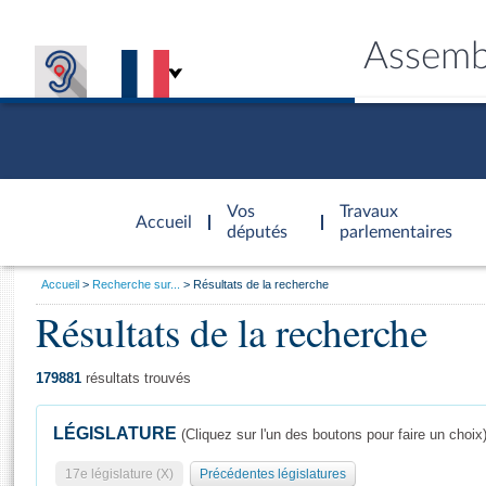
Assemb
Accèder à
la page
Vos
Travaux
Accueil
d'accueil
députés
parlementaires
Vous
Accueil
Recherche sur...
Résultats de la recherche
êtes
Résultats de la recherche
Général
ici
CONNEX
TRAVA
CONNA
DÉC
:
179881
résultats trouvés
LÉGISLATURE
(Cliquez sur l'un des boutons pour faire un choix
17e législature (X)
Précédentes législatures