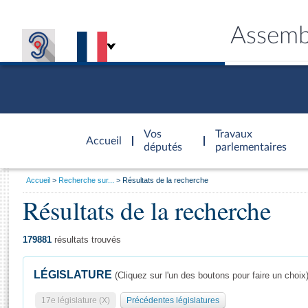
Assemb
Accèder à
la page
Vos
Travaux
Accueil
d'accueil
députés
parlementaires
Vous
Accueil
Recherche sur...
Résultats de la recherche
êtes
Résultats de la recherche
Général
ici
CONNEX
TRAVA
CONNA
DÉC
:
179881
résultats trouvés
LÉGISLATURE
(Cliquez sur l'un des boutons pour faire un choix
17e législature (X)
Précédentes législatures