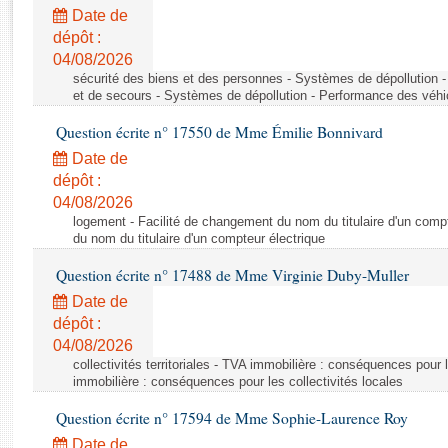
Rapports d'enquête
Date de
Rapports législatifs
dépôt :
Rapports sur l'application des lois
04/08/2026
Baromètre de l’application des lois
sécurité des biens et des personnes - Systèmes de dépollution 
et de secours - Systèmes de dépollution - Performance des véhi
Question écrite n° 17550 de Mme Émilie Bonnivard
Dossiers législatifs
Date de
Budget et sécurité sociale
dépôt :
Questions écrites et orales
04/08/2026
Comptes rendus des débats
logement - Facilité de changement du nom du titulaire d'un compt
du nom du titulaire d'un compteur électrique
Question écrite n° 17488 de Mme Virginie Duby-Muller
Date de
dépôt :
04/08/2026
collectivités territoriales - TVA immobilière : conséquences pour 
immobilière : conséquences pour les collectivités locales
Question écrite n° 17594 de Mme Sophie-Laurence Roy
Date de