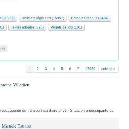
s (20252)
Dossiers législatifs (15957)
Comptes-rendus (3434)
01)
Textes adoptés (693)
Projets de lois (101)
 (X)
1
2
3
4
5
6
7
17989
suivant »
ntoine Villedieu
préoccupante du transport sanitaire privé - Situation préoccupante du
 Michèle Tabarot