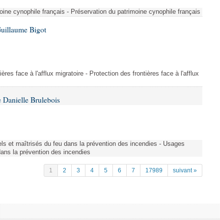
ine cynophile français - Préservation du patrimoine cynophile français
Guillaume Bigot
ères face à l'afflux migratoire - Protection des frontières face à l'afflux
 Danielle Brulebois
nels et maîtrisés du feu dans la prévention des incendies - Usages
 dans la prévention des incendies
1
2
3
4
5
6
7
17989
suivant »