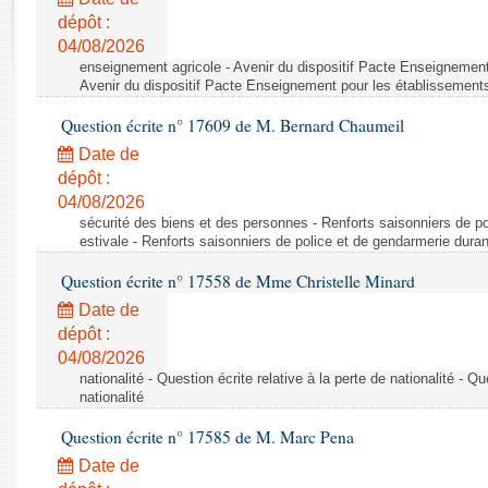
Rapports d'enquête
dépôt :
Rapports législatifs
04/08/2026
Rapports sur l'application des lois
enseignement agricole - Avenir du dispositif Pacte Enseignement
Baromètre de l’application des lois
Avenir du dispositif Pacte Enseignement pour les établissements
Question écrite n° 17609 de M. Bernard Chaumeil
Dossiers législatifs
Date de
Budget et sécurité sociale
dépôt :
04/08/2026
Questions écrites et orales
sécurité des biens et des personnes - Renforts saisonniers de po
Comptes rendus des débats
estivale - Renforts saisonniers de police et de gendarmerie duran
Question écrite n° 17558 de Mme Christelle Minard
Date de
dépôt :
04/08/2026
nationalité - Question écrite relative à la perte de nationalité - Qu
nationalité
Question écrite n° 17585 de M. Marc Pena
Date de