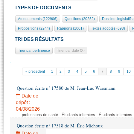
S'id
Présidence
Séance publique
Rôle et pouvoirs de l'Assemblée
Visiter l'Assemblée
TYPES DE DOCUMENTS
Fiches « Connaissance de l’Assemblée »
577 députés
Commissions et autres organes
Visite virtuelle du palais Bourbon
Amendements (122906)
Questions (20252)
Dossiers législatifs
Organisation de l'Assemblée
Groupes politiques
Europe et International
Assister à une séance
Mot
Propositions (2244)
Rapports (1001)
Textes adoptés (693)
P
Présidence
Conférence des Présidents
Bureau
Collège des Ques
Élections législatives
Contrôle et évaluation
Accès des chercheurs à l’Assemblée
TRI DES RÉSULTATS
Congrès
Les évènements
S'inscrire
Trier par pertinence
Trier par date (X)
Pétitions
Statistiques et chiffres clés
Transparence et déontologie
Vous n'ave
Patrimoine
E
Documents de référence
« précedent
1
2
3
4
5
6
7
8
9
10
La Bibliothèque
( Constitution | Règlement de l'Assemblée ... )
Documents parlementaires
Les archives
Question écrite n° 17580 de M. Jean-Luc Warsmann
Projets de loi
Contacts et plan d'accès
Date de
Propositions de loi
Histoire
Photos libres de droit
dépôt :
Amendements
Juniors
04/08/2026
Textes adoptés
professions de santé - Étudiants infirmiers - Étudiants infirmiers
Anciennes législatures
Question écrite n° 17518 de M. Éric Michoux
Liens vers les sites publics
Rapports d'information
Date de