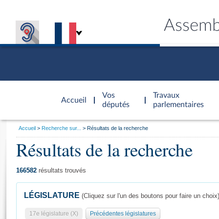
Assemb
Accèder à
la page
Vos
Travaux
Accueil
d'accueil
députés
parlementaires
Vous
Accueil
Recherche sur...
Résultats de la recherche
êtes
Résultats de la recherche
Général
ici
CONNEX
TRAVA
CONNA
DÉC
:
166582
résultats trouvés
LÉGISLATURE
(Cliquez sur l'un des boutons pour faire un choix
17e législature (X)
Précédentes législatures