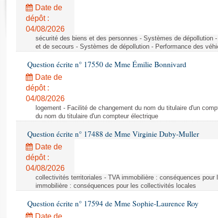
Rapports d'enquête
Date de
Rapports législatifs
dépôt :
Rapports sur l'application des lois
04/08/2026
Baromètre de l’application des lois
sécurité des biens et des personnes - Systèmes de dépollution 
et de secours - Systèmes de dépollution - Performance des véhi
Question écrite n° 17550 de Mme Émilie Bonnivard
Dossiers législatifs
Date de
Budget et sécurité sociale
dépôt :
Questions écrites et orales
04/08/2026
Comptes rendus des débats
logement - Facilité de changement du nom du titulaire d'un compt
du nom du titulaire d'un compteur électrique
Question écrite n° 17488 de Mme Virginie Duby-Muller
Date de
dépôt :
04/08/2026
collectivités territoriales - TVA immobilière : conséquences pour 
immobilière : conséquences pour les collectivités locales
Question écrite n° 17594 de Mme Sophie-Laurence Roy
Date de