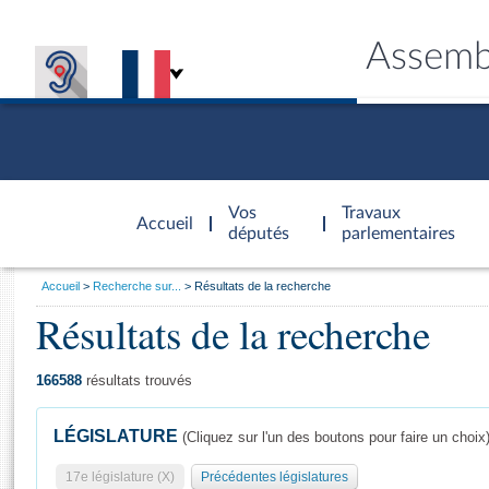
Assemb
Accèder à
la page
Vos
Travaux
Accueil
d'accueil
députés
parlementaires
Vous
Accueil
Recherche sur...
Résultats de la recherche
êtes
Résultats de la recherche
Général
ici
CONNEX
TRAVA
CONNA
DÉC
:
166588
résultats trouvés
LÉGISLATURE
(Cliquez sur l'un des boutons pour faire un choix
17e législature (X)
Précédentes législatures