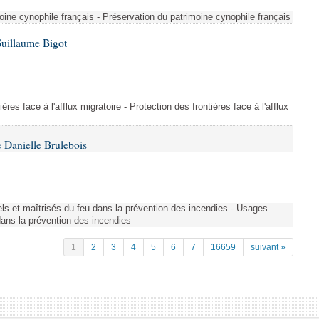
ine cynophile français - Préservation du patrimoine cynophile français
Guillaume Bigot
ères face à l'afflux migratoire - Protection des frontières face à l'afflux
 Danielle Brulebois
nels et maîtrisés du feu dans la prévention des incendies - Usages
 dans la prévention des incendies
1
2
3
4
5
6
7
16659
suivant »