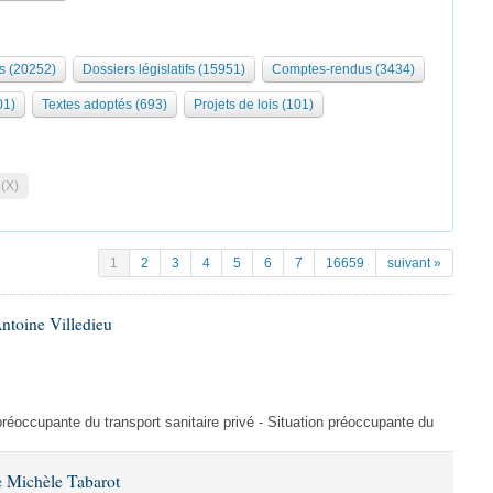
s (20252)
Dossiers législatifs (15951)
Comptes-rendus (3434)
01)
Textes adoptés (693)
Projets de lois (101)
 (X)
1
2
3
4
5
6
7
16659
suivant »
ntoine Villedieu
préoccupante du transport sanitaire privé - Situation préoccupante du
 Michèle Tabarot