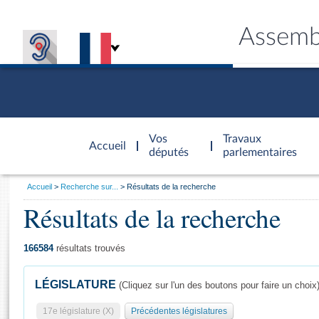
Assemb
Accèder à
la page
Vos
Travaux
Accueil
d'accueil
députés
parlementaires
Vous
Accueil
Recherche sur...
Résultats de la recherche
êtes
Résultats de la recherche
Général
ici
CONNEX
TRAVA
CONNA
DÉC
:
166584
résultats trouvés
LÉGISLATURE
(Cliquez sur l'un des boutons pour faire un choix
17e législature (X)
Précédentes législatures