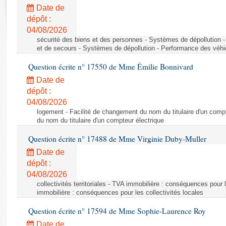
Rapports d'enquête
Date de
Rapports législatifs
dépôt :
Rapports sur l'application des lois
04/08/2026
Baromètre de l’application des lois
sécurité des biens et des personnes - Systèmes de dépollution 
et de secours - Systèmes de dépollution - Performance des véhi
Question écrite n° 17550 de Mme Émilie Bonnivard
Dossiers législatifs
Date de
Budget et sécurité sociale
dépôt :
Questions écrites et orales
04/08/2026
Comptes rendus des débats
logement - Facilité de changement du nom du titulaire d'un compt
du nom du titulaire d'un compteur électrique
Question écrite n° 17488 de Mme Virginie Duby-Muller
Date de
dépôt :
04/08/2026
collectivités territoriales - TVA immobilière : conséquences pour 
immobilière : conséquences pour les collectivités locales
Question écrite n° 17594 de Mme Sophie-Laurence Roy
Date de