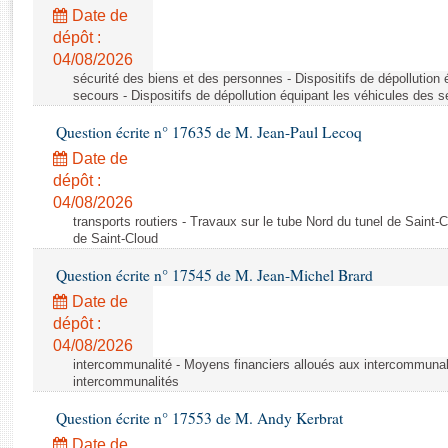
Rapports d'enquête
Date de
Rapports législatifs
dépôt :
Rapports sur l'application des lois
04/08/2026
Baromètre de l’application des lois
sécurité des biens et des personnes - Dispositifs de dépollution
secours - Dispositifs de dépollution équipant les véhicules des 
Question écrite n° 17635 de M. Jean-Paul Lecoq
Dossiers législatifs
Date de
Budget et sécurité sociale
dépôt :
Questions écrites et orales
04/08/2026
Comptes rendus des débats
transports routiers - Travaux sur le tube Nord du tunel de Saint-
de Saint-Cloud
Question écrite n° 17545 de M. Jean-Michel Brard
Date de
dépôt :
04/08/2026
intercommunalité - Moyens financiers alloués aux intercommunal
intercommunalités
Question écrite n° 17553 de M. Andy Kerbrat
Date de