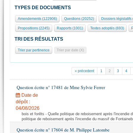
S'id
Présidence
Séance publique
Rôle et pouvoirs de l'Assemblée
Visiter l'Assemblée
TYPES DE DOCUMENTS
Fiches « Connaissance de l’Assemblée »
577 députés
Commissions et autres organes
Visite virtuelle du palais Bourbon
Amendements (122906)
Questions (20252)
Dossiers législatifs
Organisation de l'Assemblée
Groupes politiques
Europe et International
Assister à une séance
Mot
Propositions (2245)
Rapports (1001)
Textes adoptés (693)
P
Présidence
Conférence des Présidents
Bureau
Collège des Ques
Élections législatives
Contrôle et évaluation
Accès des chercheurs à l’Assemblée
TRI DES RÉSULTATS
Congrès
Les évènements
S'inscrire
Trier par pertinence
Trier par date (X)
Pétitions
Statistiques et chiffres clés
Transparence et déontologie
Vous n'ave
Patrimoine
E
Documents de référence
« précedent
1
2
3
4
La Bibliothèque
( Constitution | Règlement de l'Assemblée ... )
Documents parlementaires
Les archives
Question écrite n° 17481 de Mme Sylvie Ferrer
Projets de loi
Contacts et plan d'accès
Date de
Propositions de loi
Histoire
Photos libres de droit
dépôt :
Amendements
Juniors
04/08/2026
Textes adoptés
bois et forêts - Quelle politique de reboisement après l'incendie
Anciennes législatures
politique de reboisement après l'incendie du massif de Fontaineb
Liens vers les sites publics
Rapports d'information
Question écrite n° 17604 de M. Philippe Latombe