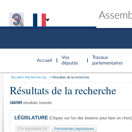
Assemb
Accèder à
la page
Vos
Travaux
Accueil
d'accueil
députés
parlementaires
Vous
Accueil
Recherche sur...
Résultats de la recherche
êtes
Résultats de la recherche
Général
ici
CONNEX
TRAVA
CONNA
DÉC
:
166589
résultats trouvés
LÉGISLATURE
(Cliquez sur l'un des boutons pour faire un choix
17e législature (X)
Précédentes législatures