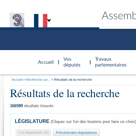
Assemb
Accèder à
la page
Vos
Travaux
Accueil
d'accueil
députés
parlementaires
Vous
Accueil
Recherche sur...
Résultats de la recherche
êtes
Résultats de la recherche
Général
ici
CONNEX
TRAVA
CONNA
DÉC
:
166589
résultats trouvés
LÉGISLATURE
(Cliquez sur l'un des boutons pour faire un choix
17e législature (X)
Précédentes législatures