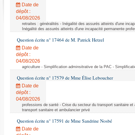
Rapports d'enquête
Date de
Rapports législatifs
dépôt :
Rapports sur l'application des lois
04/08/2026
Baromètre de l’application des lois
retraites : généralités - Inégalité des assurés atteints d'une inc
Inégalité des assurés atteints d'une incapacité permanente profe
Question écrite n° 17464 de M. Patrick Hetzel
Dossiers législatifs
Date de
Budget et sécurité sociale
dépôt :
Questions écrites et orales
04/08/2026
Comptes rendus des débats
agriculture - Simplification adminsitrative de la PAC - Simplifica
Question écrite n° 17579 de Mme Élise Leboucher
Date de
dépôt :
04/08/2026
professions de santé - Crise du secteur du transport sanitaire et
transport sanitaire et ambulancier privé
Question écrite n° 17591 de Mme Sandrine Nosbé
Date de