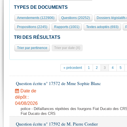
S'id
Présidence
Séance publique
Rôle et pouvoirs de l'Assemblée
Visiter l'Assemblée
TYPES DE DOCUMENTS
Fiches « Connaissance de l’Assemblée »
577 députés
Commissions et autres organes
Visite virtuelle du palais Bourbon
Amendements (122906)
Questions (20252)
Dossiers législatifs
Organisation de l'Assemblée
Groupes politiques
Europe et International
Assister à une séance
Mot
Propositions (2245)
Rapports (1001)
Textes adoptés (693)
P
Présidence
Conférence des Présidents
Bureau
Collège des Ques
Élections législatives
Contrôle et évaluation
Accès des chercheurs à l’Assemblée
TRI DES RÉSULTATS
Congrès
Les évènements
S'inscrire
Trier par pertinence
Trier par date (X)
Pétitions
Statistiques et chiffres clés
Transparence et déontologie
Vous n'ave
Patrimoine
E
Documents de référence
« précedent
1
2
3
4
5
La Bibliothèque
( Constitution | Règlement de l'Assemblée ... )
Documents parlementaires
Les archives
Question écrite n° 17572 de Mme Sophie Blanc
Projets de loi
Contacts et plan d'accès
Date de
Propositions de loi
Histoire
Photos libres de droit
dépôt :
Amendements
Juniors
04/08/2026
Textes adoptés
police - Défaillances répétées des fourgons Fiat Ducato des CRS
Anciennes législatures
Fiat Ducato des CRS
Liens vers les sites publics
Rapports d'information
Question écrite n° 17592 de M. Pierre Cordier