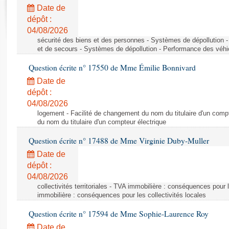
Rapports d'enquête
Date de
Rapports législatifs
dépôt :
Rapports sur l'application des lois
04/08/2026
Baromètre de l’application des lois
sécurité des biens et des personnes - Systèmes de dépollution 
et de secours - Systèmes de dépollution - Performance des véhi
Question écrite n° 17550 de Mme Émilie Bonnivard
Dossiers législatifs
Date de
Budget et sécurité sociale
dépôt :
Questions écrites et orales
04/08/2026
Comptes rendus des débats
logement - Facilité de changement du nom du titulaire d'un compt
du nom du titulaire d'un compteur électrique
Question écrite n° 17488 de Mme Virginie Duby-Muller
Date de
dépôt :
04/08/2026
collectivités territoriales - TVA immobilière : conséquences pour 
immobilière : conséquences pour les collectivités locales
Question écrite n° 17594 de Mme Sophie-Laurence Roy
Date de