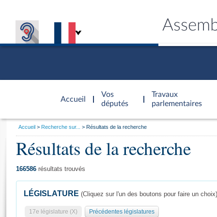
Assemb
Accèder à
la page
Vos
Travaux
Accueil
d'accueil
députés
parlementaires
Vous
Accueil
Recherche sur...
Résultats de la recherche
êtes
Résultats de la recherche
Général
ici
CONNEX
TRAVA
CONNA
DÉC
:
166586
résultats trouvés
LÉGISLATURE
(Cliquez sur l'un des boutons pour faire un choix
17e législature (X)
Précédentes législatures