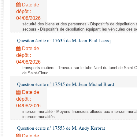
Rapports d'enquête
Date de
Rapports législatifs
dépôt :
Rapports sur l'application des lois
04/08/2026
Baromètre de l’application des lois
sécurité des biens et des personnes - Dispositifs de dépollution
secours - Dispositifs de dépollution équipant les véhicules des 
Question écrite n° 17635 de M. Jean-Paul Lecoq
Dossiers législatifs
Date de
Budget et sécurité sociale
dépôt :
Questions écrites et orales
04/08/2026
Comptes rendus des débats
transports routiers - Travaux sur le tube Nord du tunel de Saint-
de Saint-Cloud
Question écrite n° 17545 de M. Jean-Michel Brard
Date de
dépôt :
04/08/2026
intercommunalité - Moyens financiers alloués aux intercommunal
intercommunalités
Question écrite n° 17553 de M. Andy Kerbrat
Date de