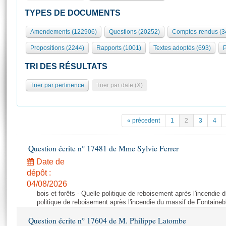
S'id
Présidence
Séance publique
Rôle et pouvoirs de l'Assemblée
Visiter l'Assemblée
TYPES DE DOCUMENTS
Fiches « Connaissance de l’Assemblée »
577 députés
Commissions et autres organes
Visite virtuelle du palais Bourbon
Amendements (122906)
Questions (20252)
Comptes-rendus (3
Organisation de l'Assemblée
Groupes politiques
Europe et International
Assister à une séance
Mot
Propositions (2244)
Rapports (1001)
Textes adoptés (693)
P
Présidence
Conférence des Présidents
Bureau
Collège des Ques
Élections législatives
Contrôle et évaluation
Accès des chercheurs à l’Assemblée
TRI DES RÉSULTATS
Congrès
Les évènements
S'inscrire
Trier par pertinence
Trier par date (X)
Pétitions
Statistiques et chiffres clés
Transparence et déontologie
Vous n'ave
Patrimoine
E
Documents de référence
« précedent
1
2
3
4
La Bibliothèque
( Constitution | Règlement de l'Assemblée ... )
Documents parlementaires
Les archives
Question écrite n° 17481 de Mme Sylvie Ferrer
Projets de loi
Contacts et plan d'accès
Date de
Propositions de loi
Histoire
Photos libres de droit
dépôt :
Amendements
Juniors
04/08/2026
Textes adoptés
bois et forêts - Quelle politique de reboisement après l'incendie
Anciennes législatures
politique de reboisement après l'incendie du massif de Fontaineb
Liens vers les sites publics
Rapports d'information
Question écrite n° 17604 de M. Philippe Latombe