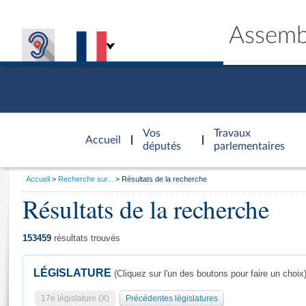
Assemb
Accèder à
la page
Vos
Travaux
Accueil
d'accueil
députés
parlementaires
Vous
Accueil
Recherche sur...
Résultats de la recherche
êtes
Résultats de la recherche
Général
ici
CONNEX
TRAVA
CONNA
DÉC
:
153459
résultats trouvés
LÉGISLATURE
(Cliquez sur l'un des boutons pour faire un choix
17e législature (X)
Précédentes législatures