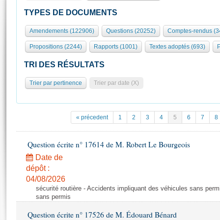
S'id
Présidence
Séance publique
Rôle et pouvoirs de l'Assemblée
Visiter l'Assemblée
TYPES DE DOCUMENTS
Fiches « Connaissance de l’Assemblée »
577 députés
Commissions et autres organes
Visite virtuelle du palais Bourbon
Amendements (122906)
Questions (20252)
Comptes-rendus (3
Organisation de l'Assemblée
Groupes politiques
Europe et International
Assister à une séance
Mot
Propositions (2244)
Rapports (1001)
Textes adoptés (693)
P
Présidence
Conférence des Présidents
Bureau
Collège des Ques
Élections législatives
Contrôle et évaluation
Accès des chercheurs à l’Assemblée
TRI DES RÉSULTATS
Congrès
Les évènements
S'inscrire
Trier par pertinence
Trier par date (X)
Pétitions
Statistiques et chiffres clés
Transparence et déontologie
Vous n'ave
Patrimoine
E
Documents de référence
« précedent
1
2
3
4
5
6
7
8
La Bibliothèque
( Constitution | Règlement de l'Assemblée ... )
Documents parlementaires
Les archives
Question écrite n° 17614 de M. Robert Le Bourgeois
Projets de loi
Contacts et plan d'accès
Date de
Propositions de loi
Histoire
Photos libres de droit
dépôt :
Amendements
Juniors
04/08/2026
Textes adoptés
sécurité routière - Accidents impliquant des véhicules sans perm
Anciennes législatures
sans permis
Liens vers les sites publics
Rapports d'information
Question écrite n° 17526 de M. Édouard Bénard