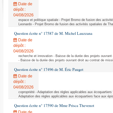
Rapports d'enquête
Date de
Rapports législatifs
dépôt :
Rapports sur l'application des lois
04/08/2026
Baromètre de l’application des lois
espace et politique spatiale - Projet Bromo de fusion des activit
Leonardo - Projet Bromo de fusion des activités spatiales de Tha
Question écrite n° 17587 de M. Michel Lauzzana
Dossiers législatifs
Date de
Budget et sécurité sociale
dépôt :
Questions écrites et orales
04/08/2026
Comptes rendus des débats
recherche et innovation - Baisse de la durée des projets ouvrant 
- Baisse de la durée des projets ouvrant droit au contrat de missi
Question écrite n° 17496 de M. Éric Pauget
Date de
dépôt :
04/08/2026
copropriété - Adaptation des règles applicables aux écoquartiers
Adaptation des règles applicables aux écoquartiers face aux épi
Question écrite n° 17590 de Mme Prisca Thevenot
Date de