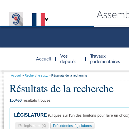
Assemb
Accèder à
la page
Vos
Travaux
Accueil
d'accueil
députés
parlementaires
Vous
Accueil
Recherche sur...
Résultats de la recherche
êtes
Résultats de la recherche
Général
ici
CONNEX
TRAVA
CONNA
DÉC
:
153460
résultats trouvés
LÉGISLATURE
(Cliquez sur l'un des boutons pour faire un choix
17e législature (X)
Précédentes législatures